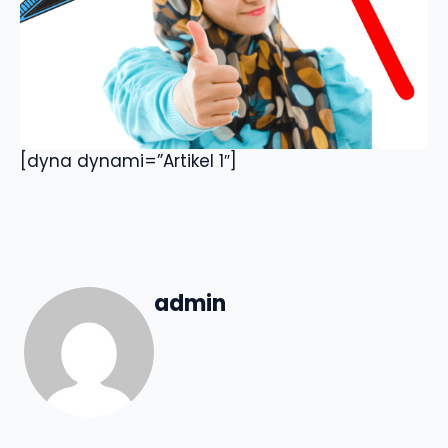
[dyna dynami=”Artikel 1″]
admin