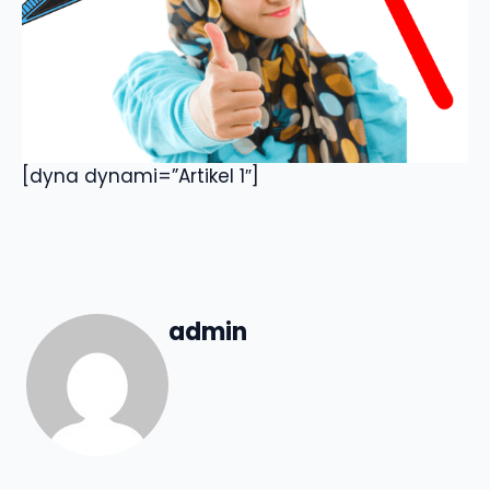
[dyna dynami=”Artikel 1″]
admin