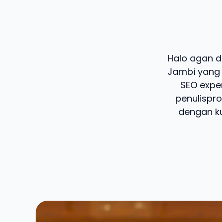
Halo agan da
Jambi yang 
SEO exper
penulispro
dengan ku