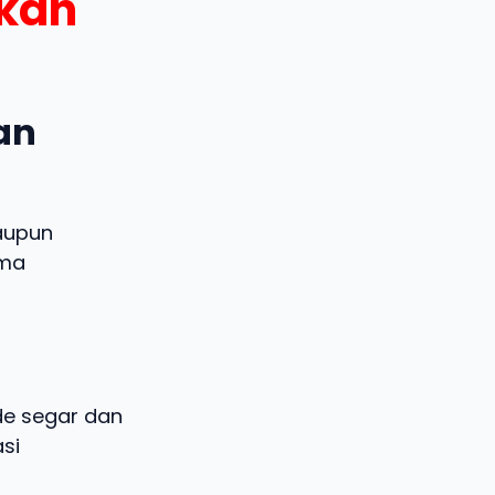
ukan
dan
aupun
ema
ide segar dan
si