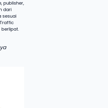
 publisher,
n dari
a sesuai
Traffic
berlipat.
aya