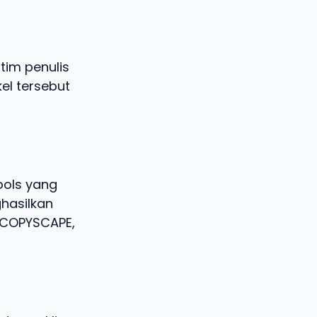
tim penulis
kel tersebut
ools yang
hasilkan
i COPYSCAPE,