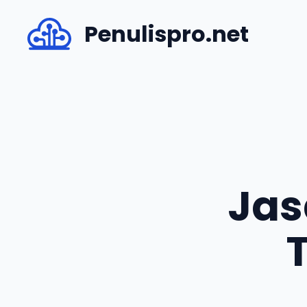
Skip
Penulispro.net
to
content
Jas