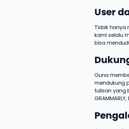
User da
Tidak hanya 
kami selalu m
bisa mendudu
Dukung
Guna memberi
mendukung pe
tulisan yang 
GRAMMARLY, B
Pengal