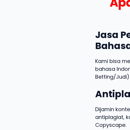
Apa
Jasa Pe
Bahasa
Kami bisa m
bahasa Indo
Betting/Judi)
Antipla
Dijamin konte
antiplagiat,
Copyscape.