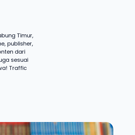
Jabung Timur,
, publisher,
onten dari
juga sesuai
a! Traffic