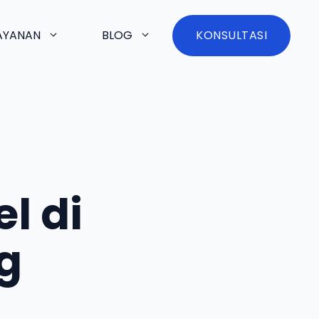
AYANAN
BLOG
KONSULTASI
l di
g