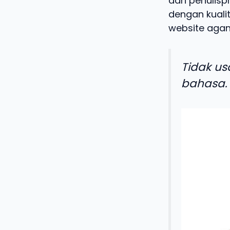
dari penulisp
dengan kualit
website agan
Tidak us
bahasa.