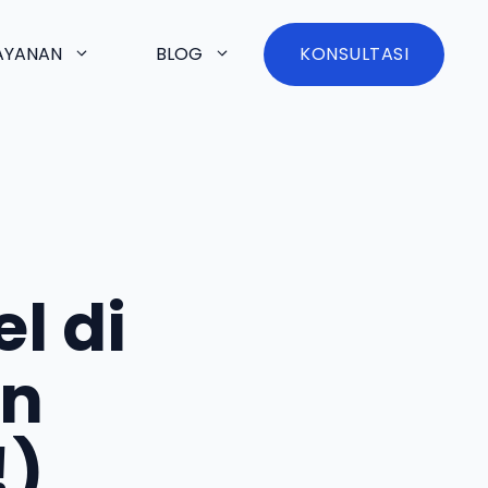
AYANAN
BLOG
KONSULTASI
l di
an
!)