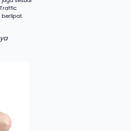
 juga sesuai
Traffic
berlipat.
aya