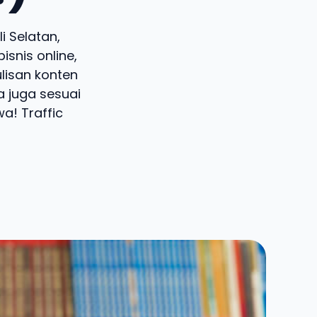
i Selatan,
snis online,
lisan konten
a juga sesuai
a! Traffic