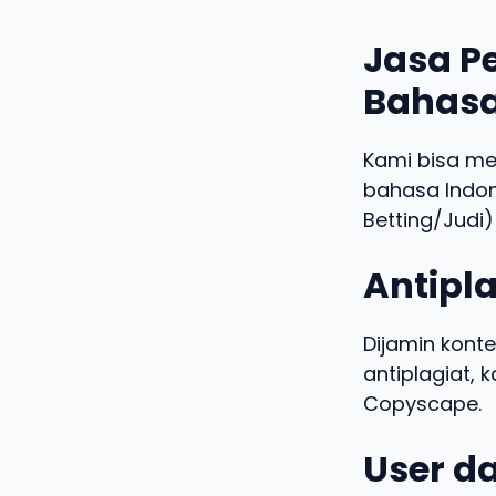
Jasa Pe
Bahasa
Kami bisa m
bahasa Indo
Betting/Judi)
Antipla
Dijamin konte
antiplagiat,
Copyscape.
User da