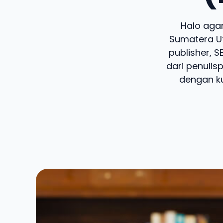
Halo agan
Sumatera Ut
publisher, 
dari penulis
dengan ku