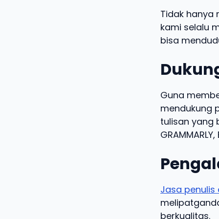
Tidak hanya 
kami selalu m
bisa mendudu
Dukung
Guna memberi
mendukung pe
tulisan yang 
GRAMMARLY, B
Pengal
Jasa penulis 
melipatgandak
berkualitas.