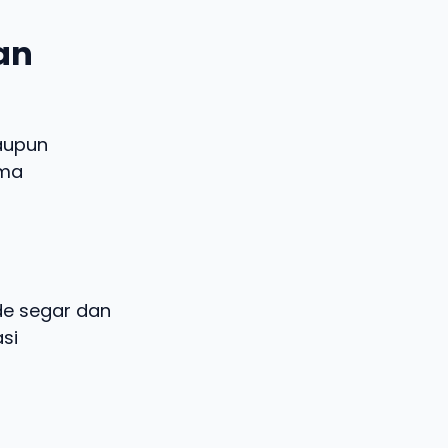
dan
aupun
ema
ide segar dan
si