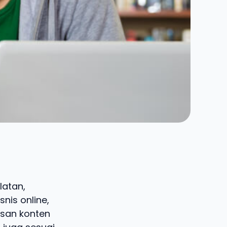
latan,
nis online,
isan konten