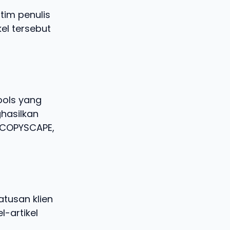
tim penulis
kel tersebut
ools yang
hasilkan
i COPYSCAPE,
tusan klien
l-artikel