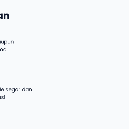
dan
aupun
ema
ide segar dan
si