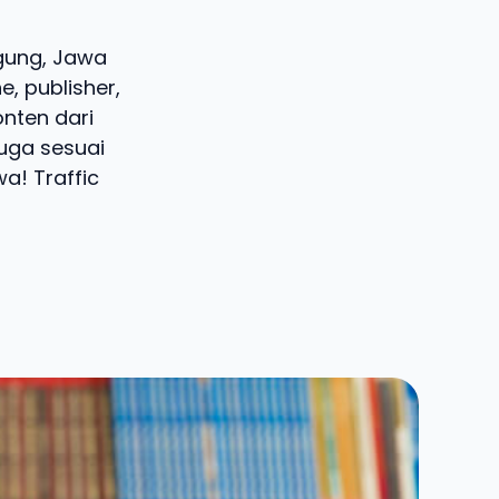
agung, Jawa
, publisher,
onten dari
juga sesuai
a! Traffic