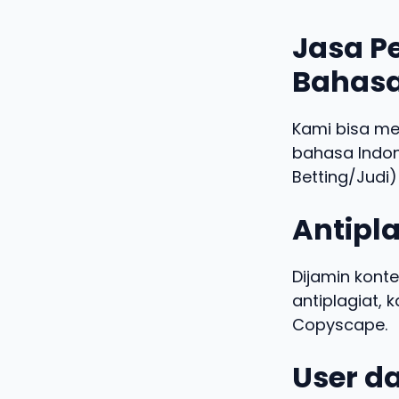
Jasa Pe
Bahasa
Kami bisa m
bahasa Indo
Betting/Judi)
Antipla
Dijamin konte
antiplagiat,
Copyscape.
User da