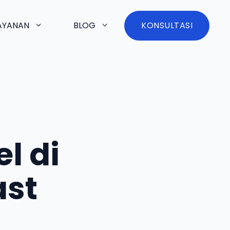
AYANAN
BLOG
KONSULTASI
l di
ast