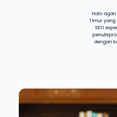
Halo agan 
Timur yang 
SEO exper
penulispro
dengan ku