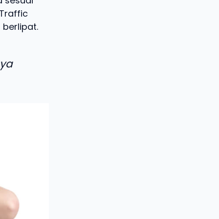
a sesuai
Traffic
berlipat.
aya