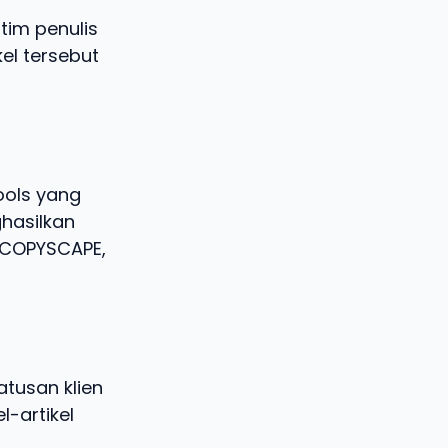
tim penulis
kel tersebut
ools yang
hasilkan
i COPYSCAPE,
tusan klien
l-artikel