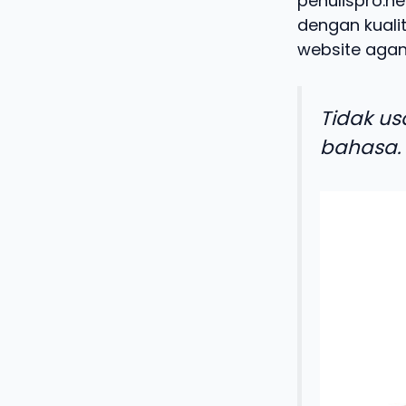
penulispro.ne
dengan kualit
website agan
Tidak us
bahasa.