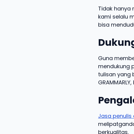
Tidak hanya 
kami selalu m
bisa mendudu
Dukung
Guna memberi
mendukung pe
tulisan yang 
GRAMMARLY, B
Pengal
Jasa penulis 
melipatgandak
berkualitas.