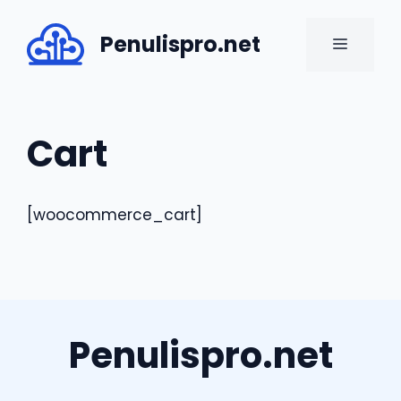
Skip
to
Penulispro.net
MENU
content
Cart
[woocommerce_cart]
Penulispro.net