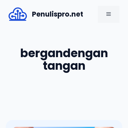
Skip
to
Penulispro.net
MENU
content
bergandengan
tangan