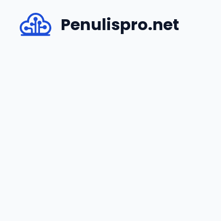
Skip
Penulispro.net
to
content