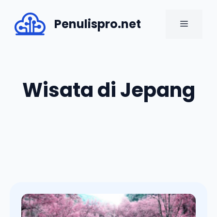
Skip
to
Penulispro.net
MENU
content
Wisata di Jepang