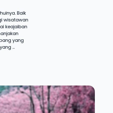
uinya. Baik
i wisatawan
i keajaiban
manjakan
epang yang
ang ...