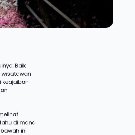
nya. Baik
i wisatawan
 keajaiban
kan
melihat
 tahu di mana
 bawah ini