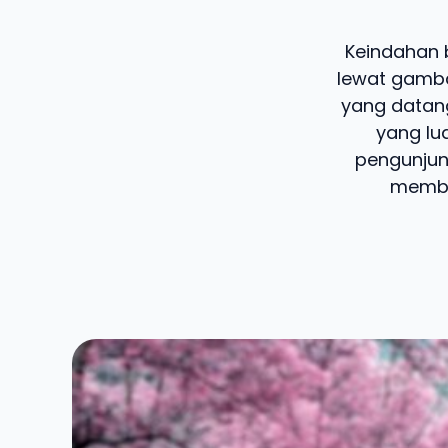
Keindahan 
lewat gamb
yang datan
yang lu
pengunjun
membua