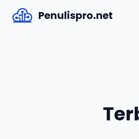
Skip
Penulispro.net
to
content
Ter