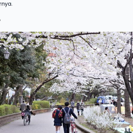
rnya.
o