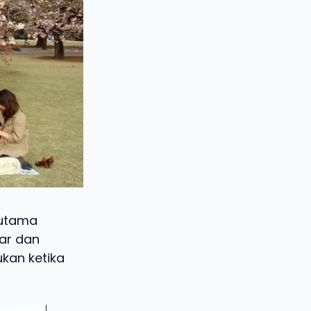
rutama
kar dan
kan ketika