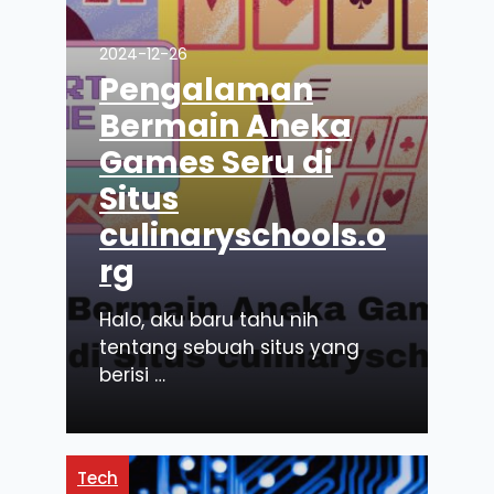
2024-12-26
Pengalaman
Bermain Aneka
Games Seru di
Situs
culinaryschools.o
rg
Halo, aku baru tahu nih
tentang sebuah situs yang
berisi …
Tech