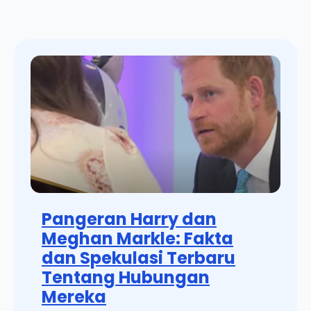
Pangeran Harry dan
Meghan Markle: Fakta
dan Spekulasi Terbaru
Tentang Hubungan
Mereka