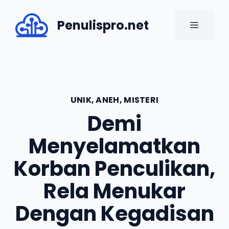
Skip
to
Penulispro.net
MENU
content
UNIK, ANEH, MISTERI
Demi
Menyelamatkan
Korban Penculikan,
Rela Menukar
Dengan Kegadisan