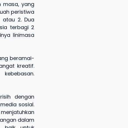
ah masa, yang
uah peristiwa
1 atau 2. Dua
sia terbagi 2
nya linimasa
rang beramai-
gat kreatif.
ebebasan.
risih dengan
media sosial.
 menjatuhkan
urangan dalam
 baik untuk