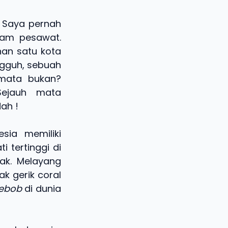
, Saya pernah
lam pesawat.
nan satu kota
ngguh, sebuah
mata bukan?
Sejauh mata
ah !
sia memiliki
 tertinggi di
nak. Melayang
k gerik coral
ebob
di dunia