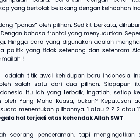
ikap yang bertolak belakang dengan keindahan Ind
ang “panas” oleh pilihan. Sedikit berkata, dihub
n. Dengan bahasa frontal yang menyudutkan. Sepert
agi. Hingga cara yang digunakan adalah mengha
a politik yang tidak setenang dan setenram Al
amailah !
i, adalah titik awal kehidupan baru Indonesia. I
leh salah satu dari dua pilihan. Siapapun i
onesia. Itu lah yang terbaik, Ingatlah, setiap k
n oleh Yang Maha Kuasa, bukan? Keputusan a
 suara menentukan pilihannya. 1 atau 2 ? 2 atau 1
egala hal terjadi atas kehendak Allah SWT
.
ah seorang penceramah, tapi mengingatkan 