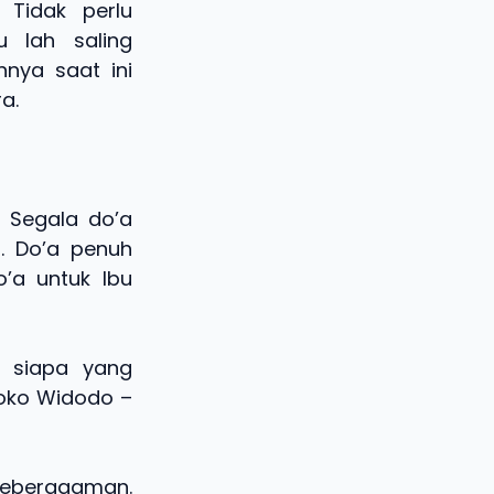
 Tidak perlu
u lah saling
nnya saat ini
a.
. Segala do’a
. Do’a penuh
o’a untuk Ibu
. siapa yang
Joko Widodo –
 keberagaman.