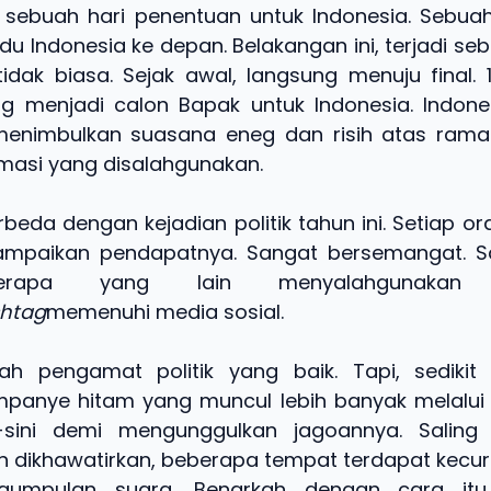
i, sebuah hari penentuan untuk Indonesia. Sebu
 Indonesia ke depan. Belakangan ini, terjadi seb
 tidak biasa. Sejak awal, langsung menuju final. 
g menjadi calon Bapak untuk Indonesia. Indone
menimbulkan suasana eneg dan risih atas ramai
masi yang disalahgunakan.
beda dengan kejadian politik tahun ini. Setiap o
mpaikan pendapatnya. Sangat bersemangat. San
rapa yang lain menyalahgunakan k
htag
memenuhi media sosial.
ah pengamat politik yang baik. Tapi, sedikit 
panye hitam yang muncul lebih banyak melalui 
-sini demi mengunggulkan jagoannya. Saling
n dikhawatirkan, beberapa tempat terdapat kec
ngumpulan suara. Benarkah dengan cara itu,