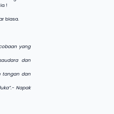
ia !
r biasa.
 cobaan yang
saudara dan
n tangan dan
luka”.- Napak