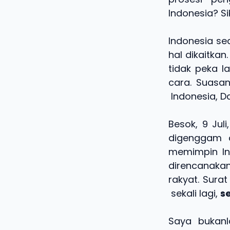
Indonesia? S
Indonesia sed
hal dikaitka
tidak peka l
cara. Suasan
Indonesia, D
Besok, 9 Jul
digenggam o
memimpin Ind
direncanaka
rakyat. Surat
sekali lagi,
s
Saya bukanl