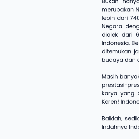
Bukan hanya
merupakan Ne
lebih dari 7
Negara deng
dialek dari
Indonesia. B
ditemukan ja
budaya dan d
Masih banyak
prestasi-pre
karya yang 
Keren! Indon
Baiklah, sedi
Indahnya Ind