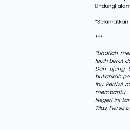
Lindungi alam
“Selamatkan 
***
“Lihatlah m
lebih berat d
Dari ujung
bukankah per
Ibu Pertiwi
membantu.
Negeri ini t
Tilas, Fiersa 