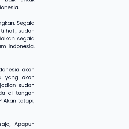
onesia.
ungkan. Segala
i hati, sudah
lalkan segala
am Indonesia.
ndonesia akan
tu yang akan
ejadian sudah
da di tangan
? Akan tetapi,
saja, Apapun