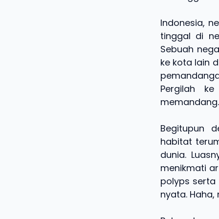
Indonesia, n
tinggal di 
Sebuah negar
ke kota lain
pemandanga
Pergilah k
memandang. K
Begitupun d
habitat teru
dunia. Luasn
menikmati ar
polyps serta
nyata. Haha, 