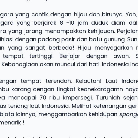
egara yang cantik dengan hijau dan birunya. Yah
negara yang berjarak 8 -10 jam duduk diam da
a yang jarang menampakkan kehijauan. Perjala
 dihiasi dengan padang pasir dan batu gunung. Su
n yang sangat berbeda! Hijau menyegarkan 
e tempat tertinggi. Berjajar dengan awan. 
ebahagiaan akan muncul dari hati. Indonesia Ind
engan tempat terendah. Kelautan! Laut Indone
mbu karang dengan tingkat keanekaragamn hayati
ya mencapai 70 ribu kmpersegi. Turunlah seje
us tenang laut Indonesia. Melihat ketenangan gera
 biota lainnya, menggambarkan kehidupan
spong
menarik !