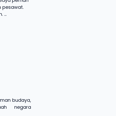
 Saya pernah
m pesawat.
...
gaman budaya,
uah negara