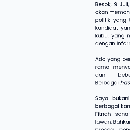
Besok, 9 Jul
akan memandu
politik yang
kandidat yan
kubu, yang 
dengan infor
Ada yang ber
ramai menya
dan bebe
Berbagai
has
Saya bukanl
berbagai kam
Fitnah sana
lawan. Bahka
prosesi pe