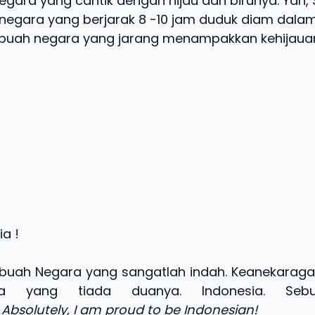
negara yang cantik dengan hijau dan birunya. Yah,
i negara yang berjarak 8 -10 jam duduk diam dala
buah negara yang jarang menampakkan kehijauan. 
ia !
ebuah Negara yang sangatlah indah. Keanekara
una yang tiada duanya. Indonesia. Seb
.
Absolutely, I am proud to be Indonesian!