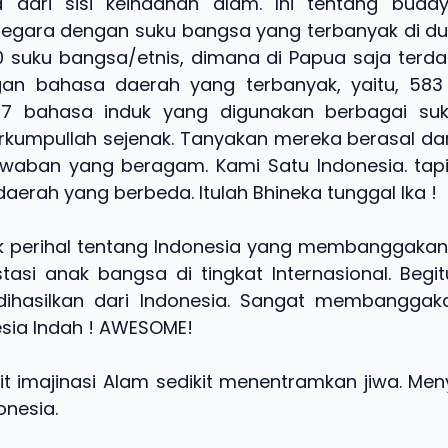
 dari sisi keindahan alam. Ini tentang budaya
gara dengan suku bangsa yang terbanyak di du
40 suku bangsa/etnis, dimana di Papua saja terda
an bahasa daerah yang terbanyak, yaitu, 58
 67 bahasa induk yang digunakan berbagai su
erkumpullah sejenak. Tanyakan mereka berasal da
waban yang beragam. Kami Satu Indonesia. tapi
aerah yang berbeda. Itulah Bhineka tunggal Ika !
 perihal tentang Indonesia yang membanggakan. 
stasi anak bangsa di tingkat Internasional. Beg
dihasilkan dari Indonesia. Sangat membanggaka
esia Indah ! AWESOME!
kit imajinasi Alam sedikit menentramkan jiwa. Men
onesia.