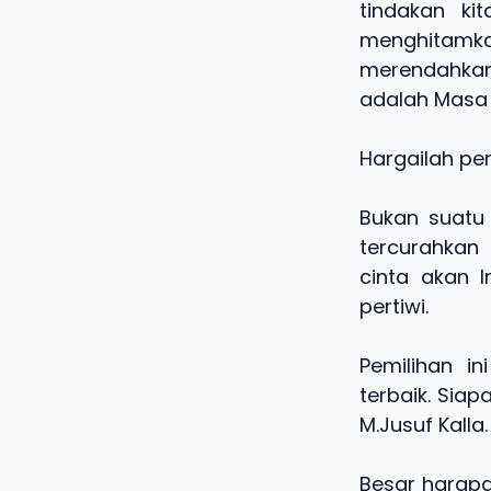
tindakan ki
menghitamka
merendahkan.
adalah Masa 
Hargailah pen
Bukan suatu 
tercurahkan
cinta akan I
pertiwi.
Pemilihan i
terbaik. Sia
M.Jusuf Kalla
Besar harapa