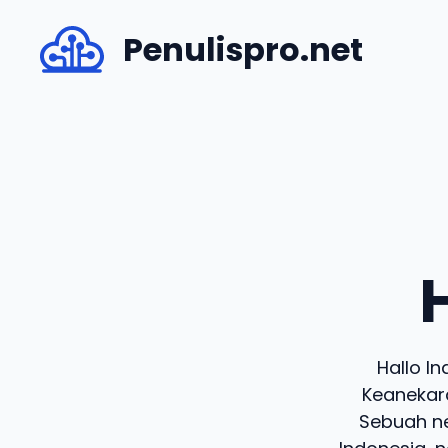
Skip
Penulispro.net
to
content
Hallo I
Keanekara
Sebuah ne