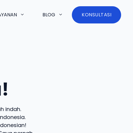
AYANAN
BLOG
KONSULTASI
!
h indah.
Indonesia.
ndonesian!