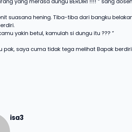
karang yang merasa dungu BERDIRI !!!! ” sang dos
it suasana hening. Tiba-tiba dari bangku belaka
rdiri.
kamu yakin betul, kamulah si dungu itu ??? ”
u pak, saya cuma tidak tega melihat Bapak berdiri 
isa3