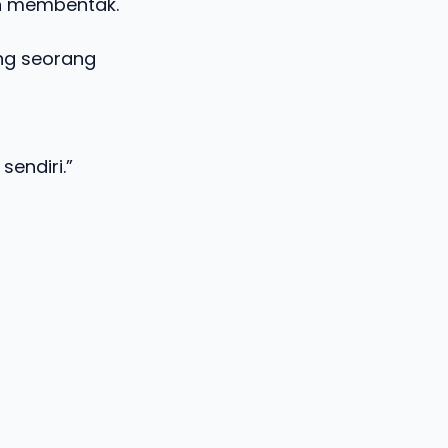
en membentak.
ng seorang
sendiri.”