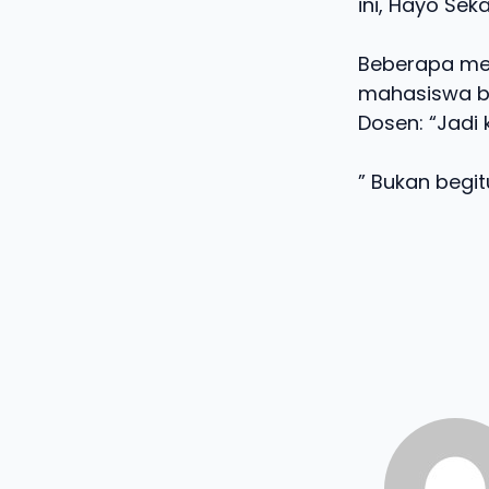
ini, Hayo Se
Beberapa men
mahasiswa be
Dosen: “Jadi 
” Bukan begit