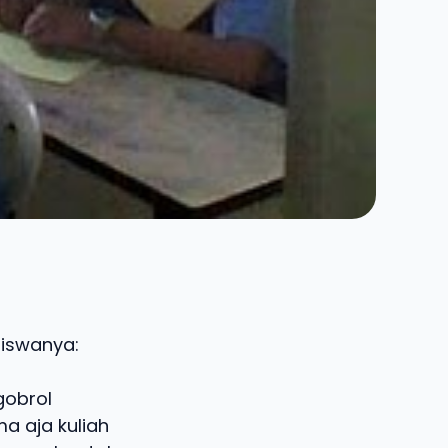
siswanya:
gobrol
a aja kuliah