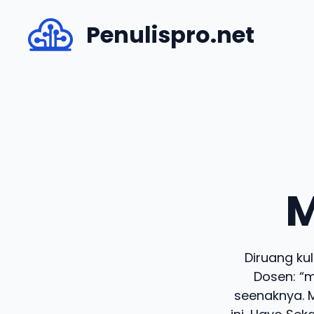
Skip
Penulispro.net
to
content
M
Diruang ku
Dosen: “
seenaknya. M