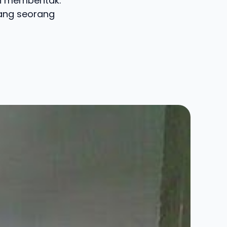
en membentak.
kang seorang