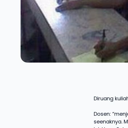
Diruang kuli
Dosen: “menj
seenaknya. M