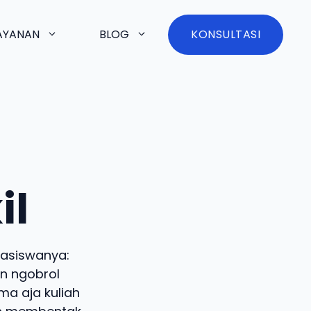
AYANAN
BLOG
KONSULTASI
il
hasiswanya:
n ngobrol
ma aja kuliah