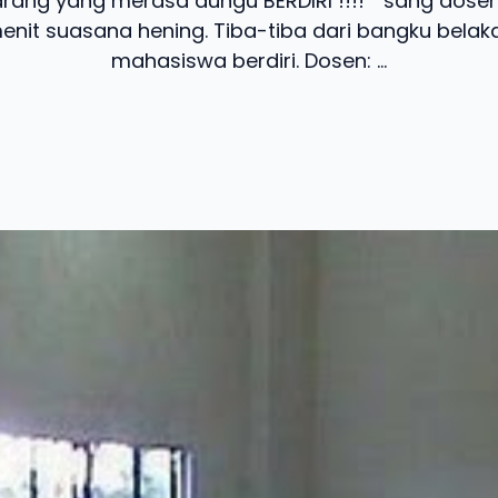
karang yang merasa dungu BERDIRI !!!! ” sang dos
nit suasana hening. Tiba-tiba dari bangku bela
mahasiswa berdiri. Dosen: ...