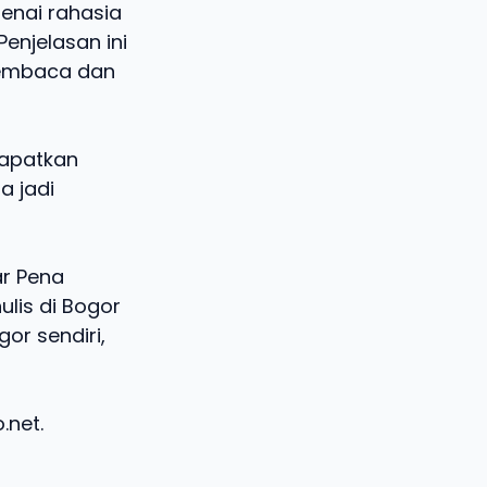
enai rahasia
njelasan ini
 membaca dan
apatkan
a jadi
ar Pena
lis di Bogor
or sendiri,
.net.