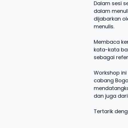
Dalam sesi s
dalam menuli
dijabarkan o
menulis.
Membaca kem
kata-kata ba
sebagai refer
Workshop ini
cabang Bogor
mendatangkan
dan juga dari
Tertarik deng