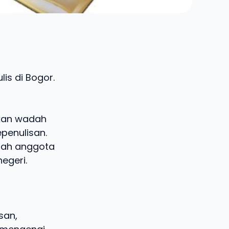
is di Bogor.
akan wadah
penulisan.
mlah anggota
negeri.
san,