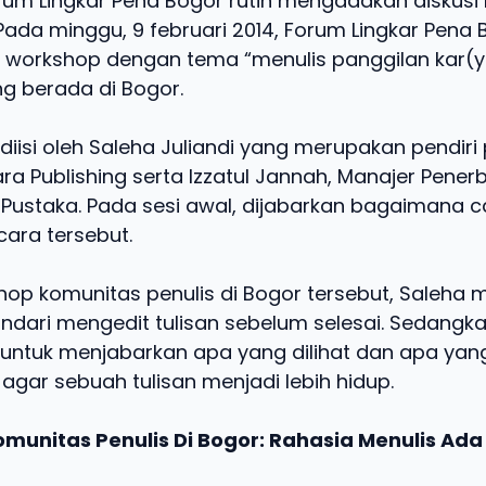
m Lingkar Pena Bogor rutin mengadakan diskusi
Pada minggu, 9 februari 2014, Forum Lingkar Pena
orkshop dengan tema “menulis panggilan kar(y)a
 berada di Bogor.
diisi oleh Saleha Juliandi yang merupakan pendiri 
a Publishing serta Izzatul Jannah, Manajer Penerb
 Pustaka. Pada sesi awal, dijabarkan bagaimana c
cara tersebut.
op komunitas penulis di Bogor tersebut, Saleha 
ndari mengedit tulisan sebelum selesai. Sedangkan
ntuk menjabarkan apa yang dilihat dan apa yan
agar sebuah tulisan menjadi lebih hidup.
unitas Penulis Di Bogor: Rahasia Menulis Ada