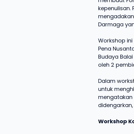
membuat Foru
kepenulisan. 
mengadakan w
Darmaga yang
Workshop ini 
Pena Nusantar
Budaya Balai
oleh 2 pembi
Dalam worksh
untuk menghi
mengatakan u
didengarkan, 
Workshop Kom