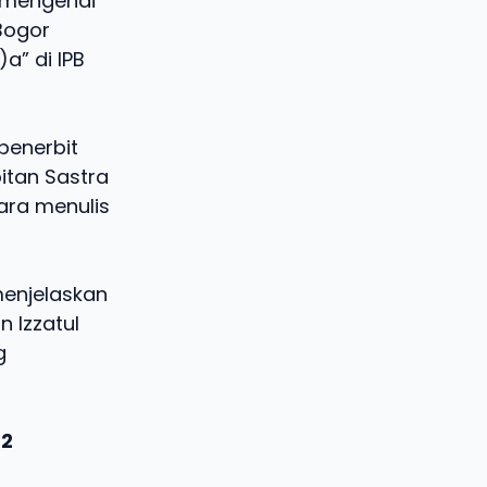
 mengenai
 Bogor
” di IPB
penerbit
itan Sastra
ara menulis
menjelaskan
 Izzatul
g
 2