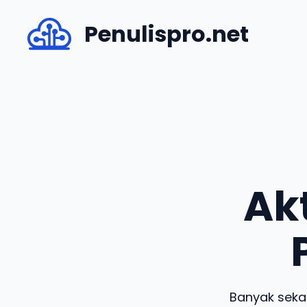
Skip
Penulispro.net
to
content
Ak
Banyak sekal