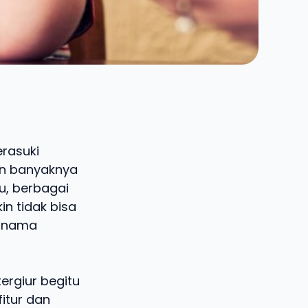
erasuki
kin banyaknya
u, berbagai
n tidak bisa
ernama
ergiur begitu
itur dan