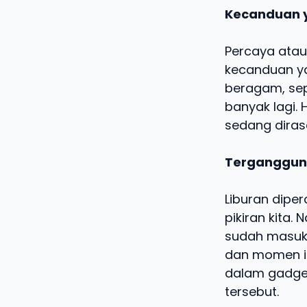
Kecanduan y
Percaya atau
kecanduan yan
beragam, sepe
banyak lagi.
sedang diras
Tergangguny
Liburan dipe
pikiran kita.
sudah masuk 
dan momen ind
dalam gadget
tersebut.