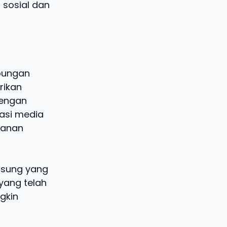
 sosial dan
ubungan
rikan
dengan
kasi media
panan
gsung yang
yang telah
ngkin