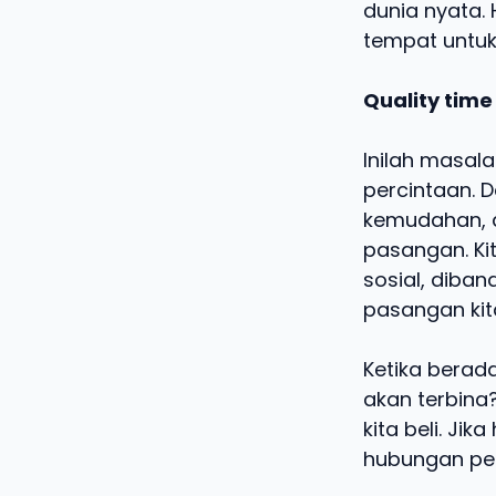
dunia nyata.
tempat untuk
Quality tim
Inilah masal
percintaan. 
kemudahan, 
pasangan. Ki
sosial, diba
pasangan kit
Ketika berad
akan terbina
kita beli. Ji
hubungan per