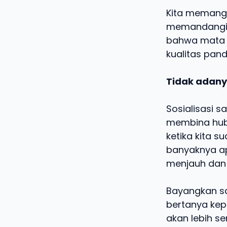
Kita memang
memandangi l
bahwa mata j
kualitas pan
Tidak adanya
Sosialisasi 
membina hubu
ketika kita 
banyaknya ap
menjauh dan 
Bayangkan sa
bertanya kepa
akan lebih s