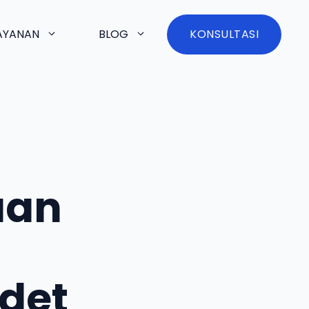
AYANAN
BLOG
KONSULTASI
uan
det