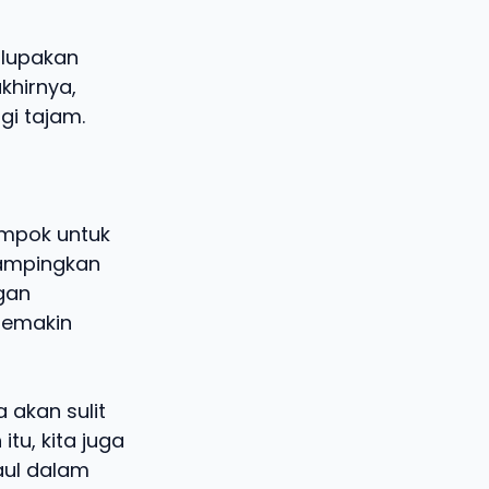
ilupakan
khirnya,
gi tajam.
ompok untuk
sampingkan
gan
semakin
 akan sulit
tu, kita juga
aul dalam