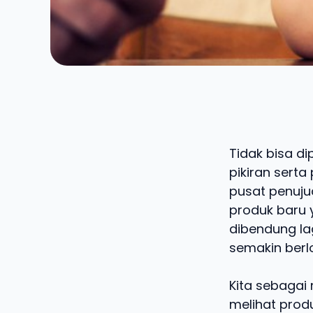
Tidak bisa di
pikiran serta
pusat penujua
produk baru 
dibendung la
semakin ber
Kita sebagai
melihat prod