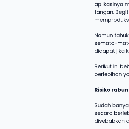
aplikasinya 
tangan. Begi
memproduksi
Namun tahuka
semata-mata
didapat jika 
Berikut ini 
berlebihan ya
Risiko rabun
Sudah banyak
secara berle
disebabkan o