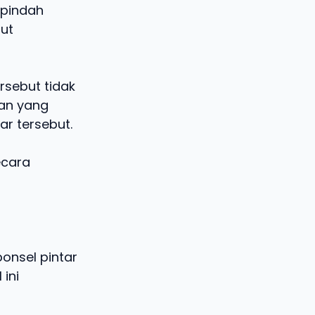
rpindah
ut
rsebut tidak
an yang
ar tersebut.
ecara
onsel pintar
ini