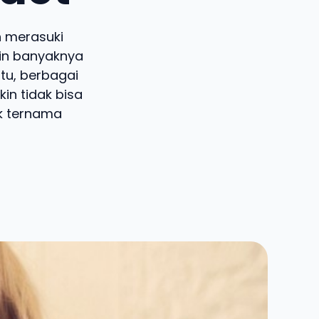
h merasuki
akin banyaknya
itu, berbagai
n tidak bisa
k ternama