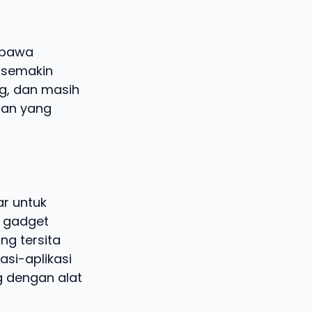
mbawa
g semakin
ng, dan masih
gan yang
r untuk
an gadget
ng tersita
asi-aplikasi
g dengan alat