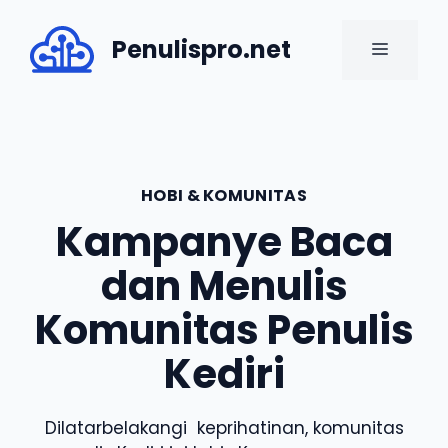
Skip
to
Penulispro.net
MENU
content
HOBI & KOMUNITAS
Kampanye Baca
dan Menulis
Komunitas Penulis
Kediri
Dilatarbelakangi keprihatinan, komunitas