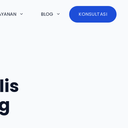
AYANAN
BLOG
KONSULTASI
is
g