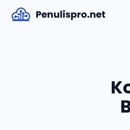
Skip
Penulispro.net
to
content
K