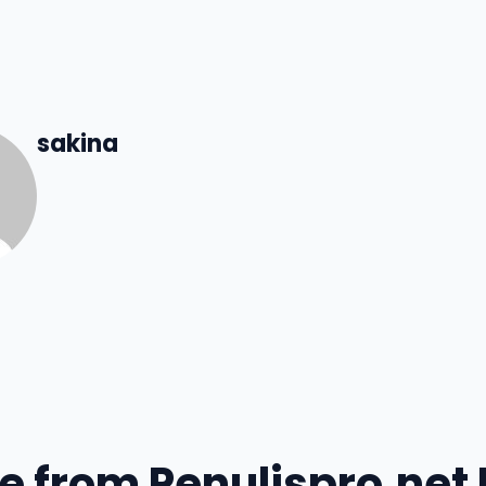
sakina
e from Penulispro.net 