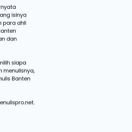
rnyata
yang isinya
 para ahli
Banten
an dan
milih siapa
 menulisnya,
ulis Banten
nulispro.net.