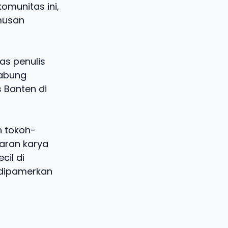
munitas ini,
musan
as penulis
gabung
 Banten di
h tokoh-
laran karya
cil di
 dipamerkan