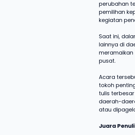
perubahan te
pemilihan ke
kegiatan pen
Saat ini, da
lainnya di d
meramaikan a
pusat.
Acara terseb
tokoh pentin
tulis terbesa
daerah-daer
atau dipage
Juara Penuli