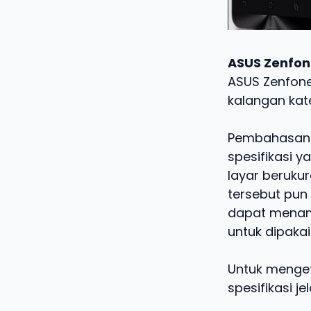
ASUS Zenfo
ASUS Zenfone
kalangan kat
Pembahasan k
spesifikasi 
layar berukur
tersebut pun 
dapat menamp
untuk dipaka
Untuk mengeta
spesifikasi j