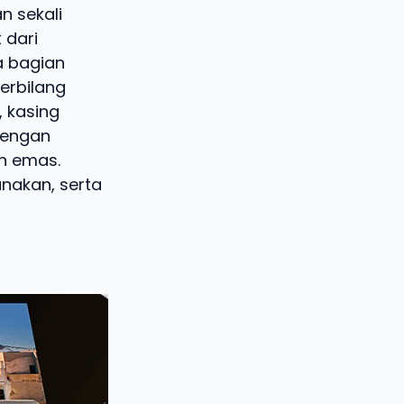
n sekali
 dari
a bagian
terbilang
 kasing
dengan
n emas.
nakan, serta