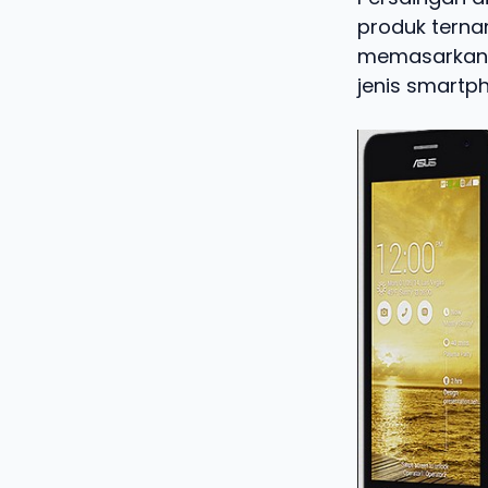
produk terna
memasarkan 
jenis smartp