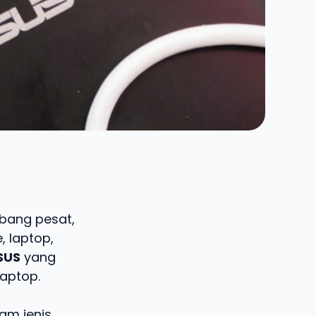
bang pesat,
 laptop,
SUS
yang
laptop.
am jenis