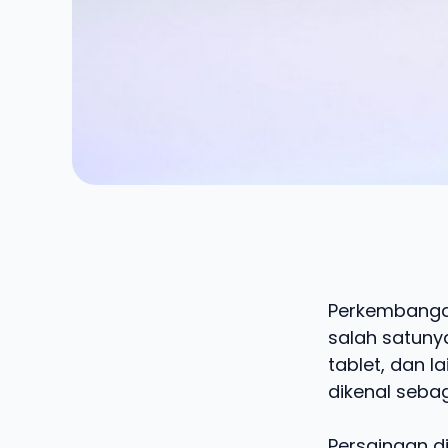
Perkembangan
salah satuny
tablet, dan 
dikenal seba
Persaingan d