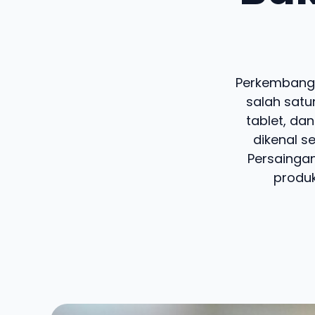
Perkembanga
salah satu
tablet, da
dikenal s
Persaingan
produ