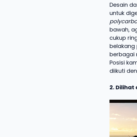
Desain da
untuk dig
polycarb
bawah, ag
cukup rin
belakang 
berbagai 
Posisi ka
diikuti d
2. Dilihat