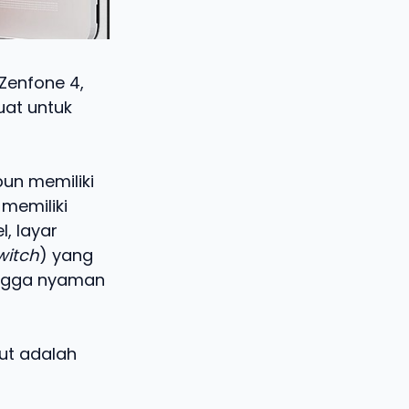
Zenfone 4,
uat untuk
pun memiliki
memiliki
l, layar
witch
) yang
ingga nyaman
kut adalah