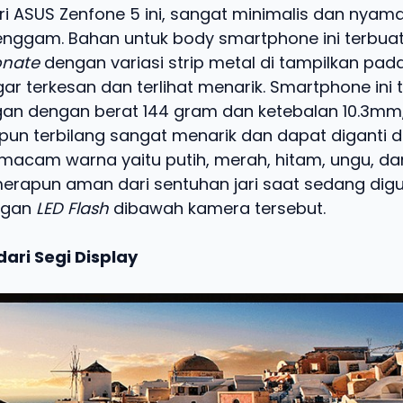
ri ASUS Zenfone 5 ini, sangat minimalis dan nyama
enggam. Bahan untuk body smartphone ini terbuat
onate
dengan variasi strip metal di tampilkan pad
ar terkesan dan terlihat menarik. Smartphone ini 
gan dengan berat 144 gram dan ketebalan 10.3mm,
pun terbilang sangat menarik dan dapat diganti 
macam warna yaitu putih, merah, hitam, ungu, da
merapun aman dari sentuhan jari saat sedang digu
engan
LED Flash
dibawah kamera tersebut.
 dari Segi Display