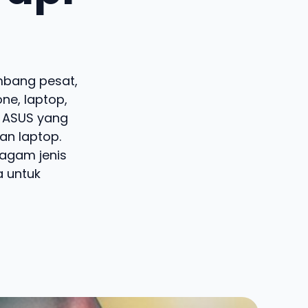
mbang pesat,
ne, laptop,
a ASUS yang
an laptop.
ragam jenis
 untuk