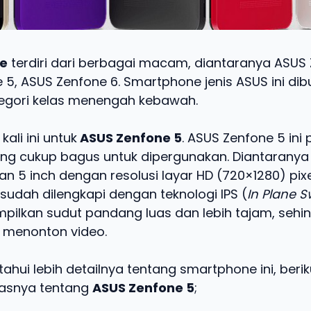
ne
terdiri dari berbagai macam, diantaranya ASUS 
 5, ASUS Zenfone 6. Smartphone jenis ASUS ini dib
egori kelas menengah kebawah.
ali ini untuk
ASUS Zenfone 5
. ASUS Zenfone 5 ini 
yang cukup bagus untuk dipergunakan. Diantaranya 
an 5 inch dengan resolusi layar HD (720×1280) pixe
sudah dilengkapi dengan teknologi IPS (
In Plane S
ilkan sudut pandang luas dan lebih tajam, seh
i menonton video.
hui lebih detailnya tentang smartphone ini, beri
elasnya tentang
ASUS Zenfone 5
;