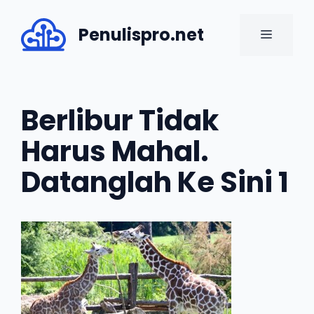
Skip
to
Penulispro.net
MENU
content
Berlibur Tidak
Harus Mahal.
Datanglah Ke Sini 1