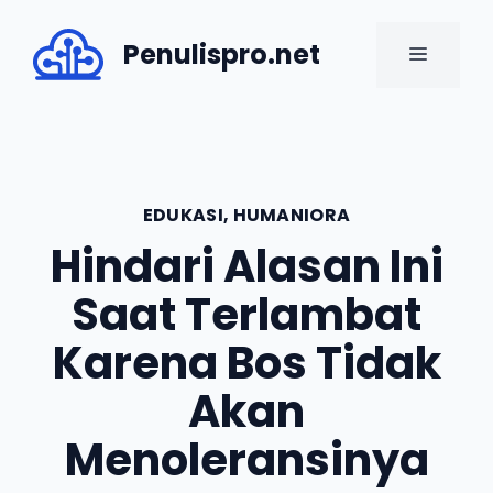
Skip
to
Penulispro.net
MENU
content
EDUKASI
,
HUMANIORA
Hindari Alasan Ini
Saat Terlambat
Karena Bos Tidak
Akan
Menoleransinya