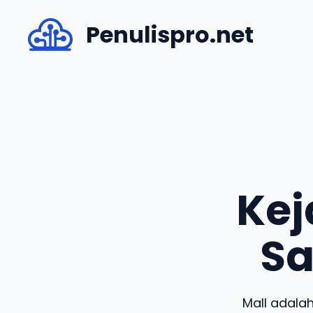
Skip
Penulispro.net
to
content
Ke
Sa
Mall adala