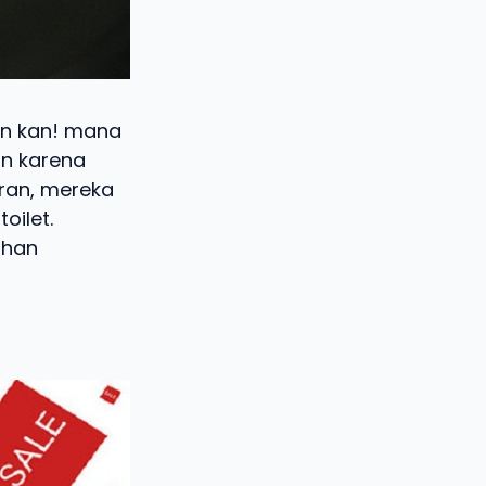
an kan! mana
in karena
iran, mereka
oilet.
ahan