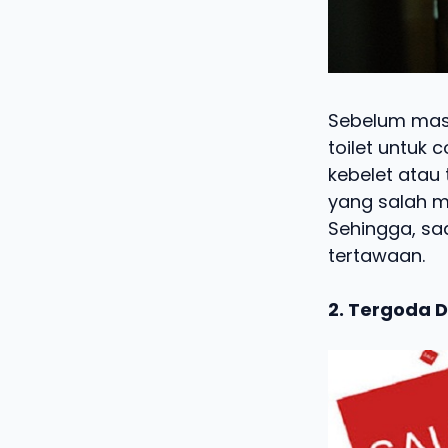
Sebelum masu
toilet untuk
kebelet atau 
yang salah ma
Sehingga, saa
tertawaan.
2. Tergoda D