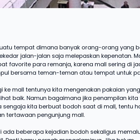
suatu tempat dimana banyak orang-orang yang b
ekedar jalan-jalan saja melepaskan kepenatan. Ma
t favorite para remanja, karena mall sering di j
mpul bersama teman-teman atau tempat untuk pa
i ke mall tentunya kita mengenakan pakaian yan
rlihat baik. Namun bagaimana jika penampilan kit
a sengaja kita berbuat bodoh saat di mall, tentu ha
n tertawaan pengunjung mall.
ini ada beberapa kejadian bodoh sekaligus memal