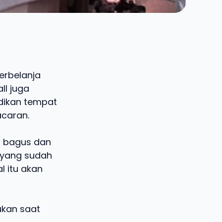
erbelanja
ll juga
adikan tempat
caran.
g bagus dan
a yang sudah
l itu akan
ukan saat