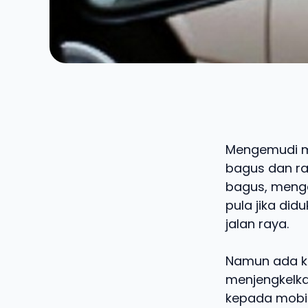
Mengemudi mo
bagus dan ra
bagus, mengem
pula jika di
jalan raya.
Namun ada k
menjengkelka
kepada mobil