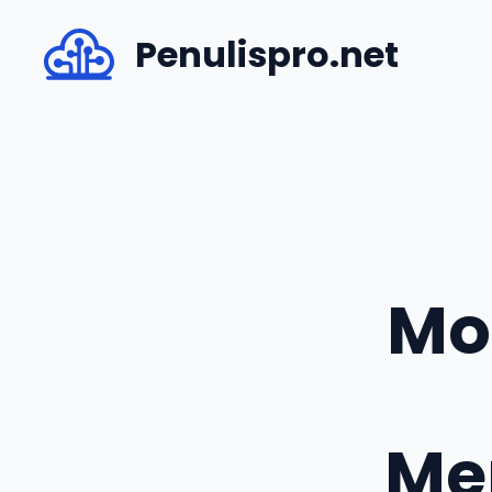
Skip
Penulispro.net
to
content
Mo
Me