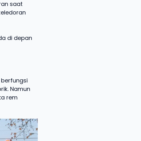
ran saat
teledoran
ada di depan
 berfungsi
brik. Namun
aka rem