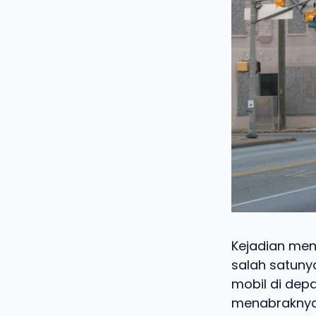
Kejadian men
salah satuny
mobil di dep
menabraknya.