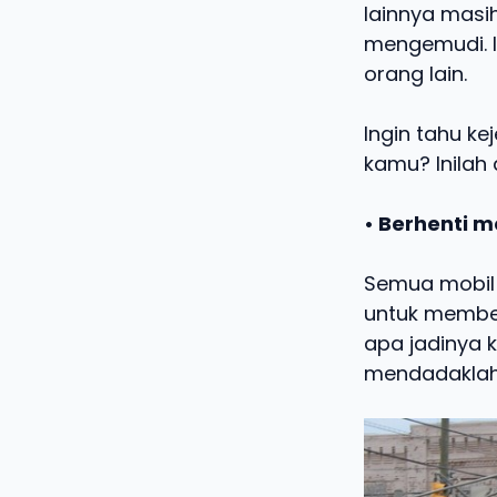
lainnya masi
mengemudi. I
orang lain.
Ingin tahu ke
kamu? Inilah 
• Berhenti 
Semua mobil 
untuk member
apa jadinya 
mendadaklah 