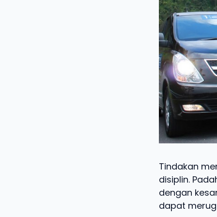
Tindakan men
disiplin. Pad
dengan kesan
dapat merugi