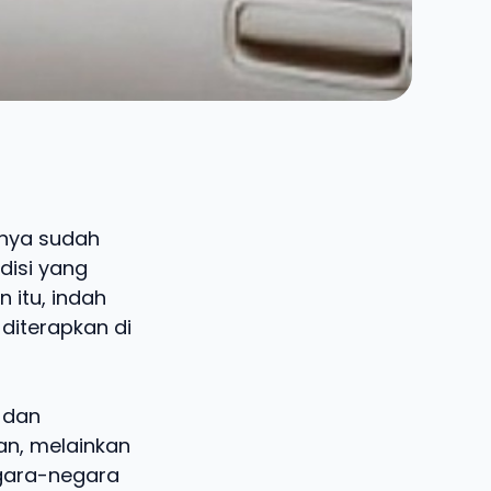
nnya sudah
disi yang
 itu, indah
diterapkan di
 dan
an, melainkan
egara-negara