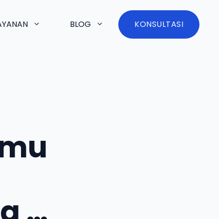
AYANAN
BLOG
KONSULTASI
amu
a …