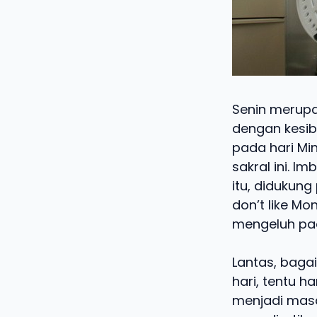
Senin merupak
dengan kesibu
pada hari Mi
sakral ini. I
itu, didukun
don’t like Mo
mengeluh pa
Lantas, baga
hari, tentu h
menjadi masal