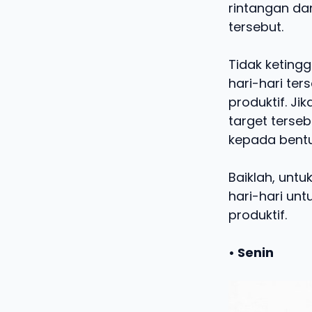
rintangan da
tersebut.
Tidak keting
hari-hari ter
produktif. J
target terse
kepada bentuk 
Baiklah, unt
hari-hari un
produktif.
• Senin