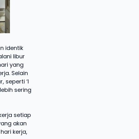
n identik
ani libur
ari yang
ja. Selain
seperti ‘I
lebih sering
erja setiap
 yang akan
ari kerja,