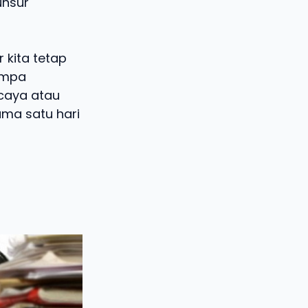
unsur
 kita tetap
mompa
rcaya atau
ama satu hari