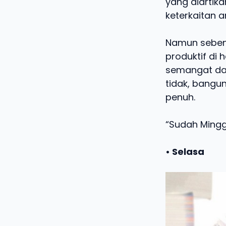
yang diartik
keterkaitan 
Namun sebena
produktif di
semangat dari
tidak, bangu
penuh.
“Sudah Mingg
• Selasa