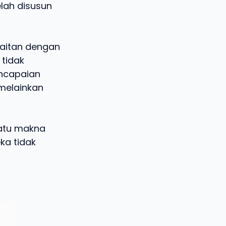
lah disusun
kaitan dengan
 tidak
encapaian
 melainkan
satu makna
ka tidak