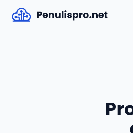
Skip
Penulispro.net
to
content
Pro