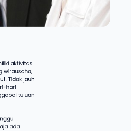
iki aktivitas
g wirausaha,
ut. Tidak jauh
i-hari
ggapai tujuan
inggu
saja ada