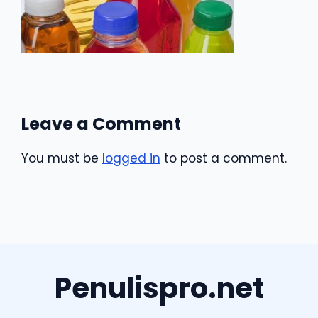
Leave a Comment
You must be
logged in
to post a comment.
Penulispro.net