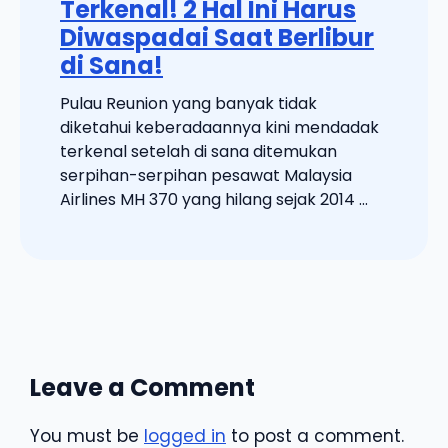
Terkenal! 2 Hal Ini Harus
Diwaspadai Saat Berlibur
di Sana!
Pulau Reunion yang banyak tidak
diketahui keberadaannya kini mendadak
terkenal setelah di sana ditemukan
serpihan-serpihan pesawat Malaysia
Airlines MH 370 yang hilang sejak 2014 ...
Leave a Comment
You must be
logged in
to post a comment.