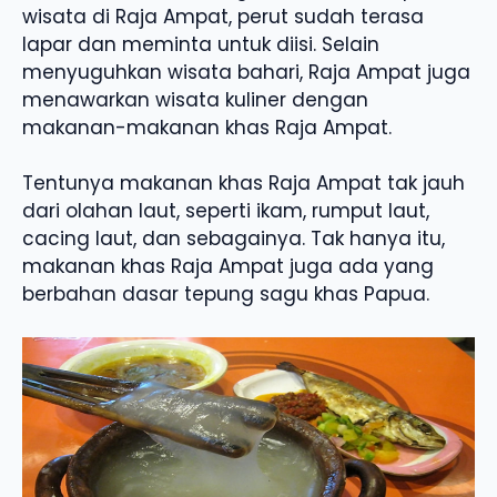
wisata di Raja Ampat, perut sudah terasa
lapar dan meminta untuk diisi. Selain
menyuguhkan wisata bahari, Raja Ampat juga
menawarkan wisata kuliner dengan
makanan-makanan khas Raja Ampat.
Tentunya makanan khas Raja Ampat tak jauh
dari olahan laut, seperti ikam, rumput laut,
cacing laut, dan sebagainya. Tak hanya itu,
makanan khas Raja Ampat juga ada yang
berbahan dasar tepung sagu khas Papua.