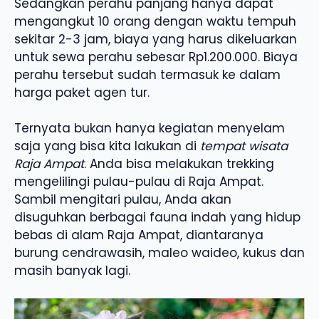
Sedangkan perahu panjang hanya dapat
mengangkut 10 orang dengan waktu tempuh
sekitar 2-3 jam, biaya yang harus dikeluarkan
untuk sewa perahu sebesar Rp1.200.000. Biaya
perahu tersebut sudah termasuk ke dalam
harga paket agen tur.
Ternyata bukan hanya kegiatan menyelam
saja yang bisa kita lakukan di
tempat wisata
Raja Ampat
. Anda bisa melakukan trekking
mengelilingi pulau-pulau di Raja Ampat.
Sambil mengitari pulau, Anda akan
disuguhkan berbagai fauna indah yang hidup
bebas di alam Raja Ampat, diantaranya
burung cendrawasih, maleo waideo, kukus dan
masih banyak lagi.