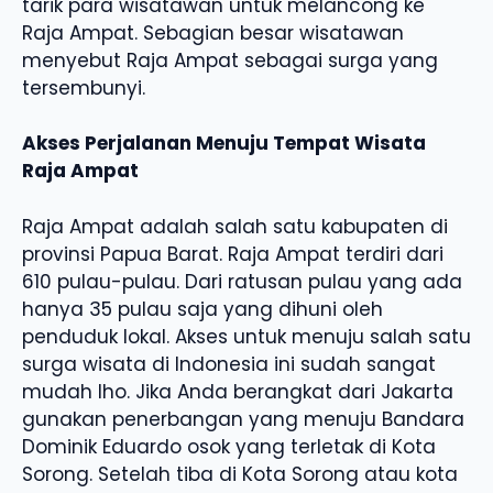
tarik para wisatawan untuk melancong ke
Raja Ampat. Sebagian besar wisatawan
menyebut Raja Ampat sebagai surga yang
tersembunyi.
Akses Perjalanan Menuju Tempat Wisata
Raja Ampat
Raja Ampat adalah salah satu kabupaten di
provinsi Papua Barat. Raja Ampat terdiri dari
610 pulau-pulau. Dari ratusan pulau yang ada
hanya 35 pulau saja yang dihuni oleh
penduduk lokal. Akses untuk menuju salah satu
surga wisata di Indonesia ini sudah sangat
mudah lho. Jika Anda berangkat dari Jakarta
gunakan penerbangan yang menuju Bandara
Dominik Eduardo osok yang terletak di Kota
Sorong. Setelah tiba di Kota Sorong atau kota