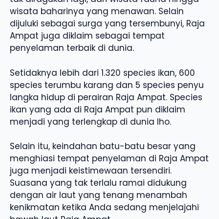
wisata baharinya yang menawan. Selain
dijuluki sebagai surga yang tersembunyi, Raja
Ampat juga diklaim sebagai tempat
penyelaman terbaik di dunia.
Setidaknya lebih dari 1.320 species ikan, 600
species terumbu karang dan 5 species penyu
langka hidup di perairan Raja Ampat. Species
ikan yang ada di Raja Ampat pun diklaim
menjadi yang terlengkap di dunia lho.
Selain itu, keindahan batu-batu besar yang
menghiasi tempat penyelaman di Raja Ampat
juga menjadi keistimewaan tersendiri.
Suasana yang tak terlalu ramai didukung
dengan air laut yang tenang menambah
kenikmatan ketika Anda sedang menjelajahi