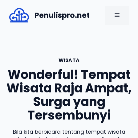
Skip
to
Penulispro.net
MENU
content
WISATA
Wonderful! Tempat
Wisata Raja Ampat,
Surga yang
Tersembunyi
Bila kita berbicara tentang tempat wisata