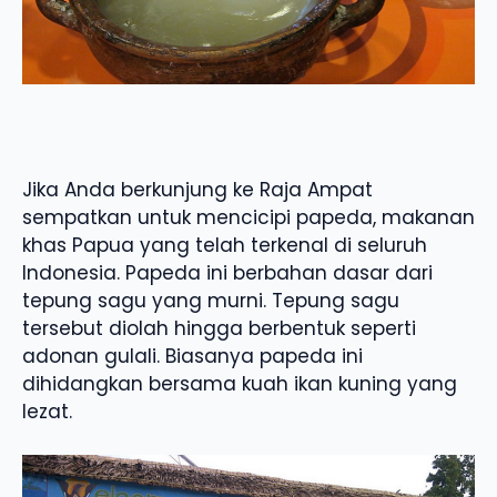
Jika Anda berkunjung ke Raja Ampat
sempatkan untuk mencicipi papeda, makanan
khas Papua yang telah terkenal di seluruh
Indonesia. Papeda ini berbahan dasar dari
tepung sagu yang murni. Tepung sagu
tersebut diolah hingga berbentuk seperti
adonan gulali. Biasanya papeda ini
dihidangkan bersama kuah ikan kuning yang
lezat.