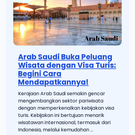
Arab Saudi Buka Peluang
Wisata dengan Visa Turis:
Begini Cara
Mendapatkannya!
Kerajaan Arab Saudi semakin gencar
mengembangkan sektor pariwisata
dengan memperkenalkan kebijakan visa
turis. Kebijakan ini bertujuan menarik
wisatawan internasional, termasuk dari
Indonesia, melalui kemudahan ...