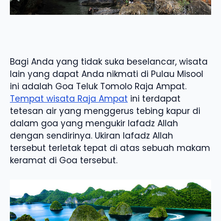
Bagi Anda yang tidak suka beselancar, wisata
lain yang dapat Anda nikmati di Pulau Misool
ini adalah Goa Teluk Tomolo Raja Ampat.
Tempat wisata Raja Ampat
ini terdapat
tetesan air yang menggerus tebing kapur di
dalam goa yang mengukir lafadz Allah
dengan sendirinya. Ukiran lafadz Allah
tersebut terletak tepat di atas sebuah makam
keramat di Goa tersebut.