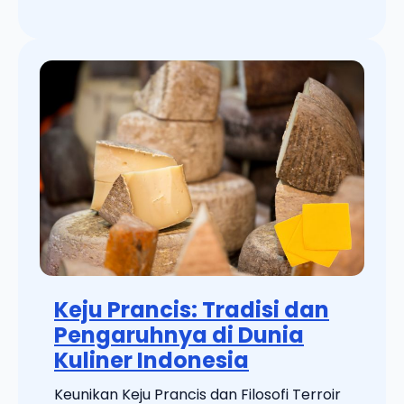
Keju Prancis: Tradisi dan
Pengaruhnya di Dunia
Kuliner Indonesia
Keunikan Keju Prancis dan Filosofi Terroir