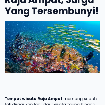
Yang Tersembunyi!
Tempat wisata Raja Ampat
memang sudah
tak diragukan lagi, dari wisata fauna hingga