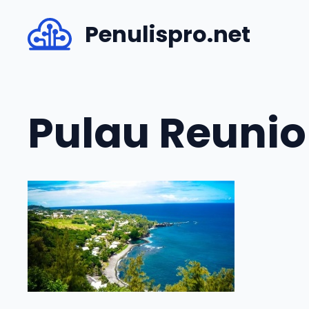
Skip
Penulispro.net
to
content
Pulau Reuni