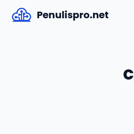
Skip
Penulispro.net
to
content
c