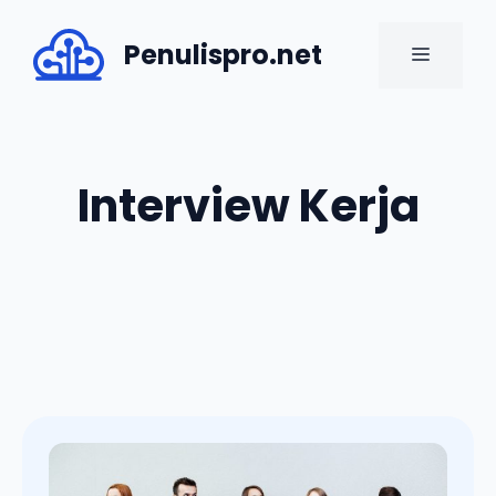
Skip
to
Penulispro.net
MENU
content
Interview Kerja