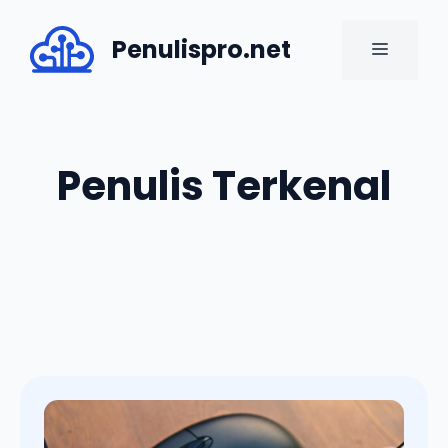
Skip
to
Penulispro.net
MENU
content
Penulis Terkenal