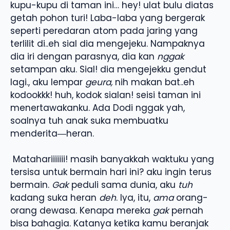
kupu-kupu di taman ini… hey! ulat bulu diatas
getah pohon turi! Laba-laba yang bergerak
seperti peredaran atom pada jaring yang
terlilit di..eh sial dia mengejeku. Nampaknya
dia iri dengan parasnya, dia kan
nggak
setampan aku. Sial! dia mengejekku gendut
lagi., aku lempar
geura,
nih makan bat..eh
kodookkk! huh, kodok sialan! seisi taman ini
menertawakanku. Ada Dodi nggak yah,
soalnya tuh anak suka membuatku
menderita―heran.
Matahariiiiiii! masih banyakkah waktuku yang
tersisa untuk bermain hari ini? aku ingin terus
bermain.
Gak
peduli sama dunia, aku
tuh
kadang suka heran
deh
. Iya, itu,
ama
orang-
orang dewasa. Kenapa mereka
gak
pernah
bisa bahagia. Katanya ketika kamu beranjak