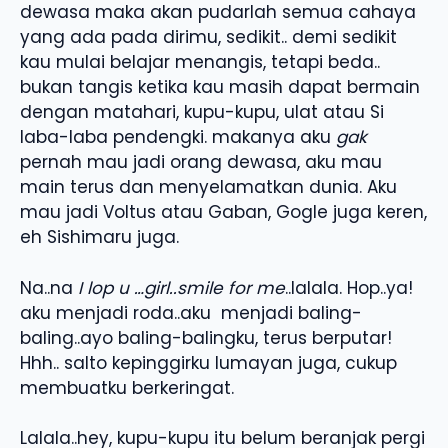
dewasa maka akan pudarlah semua cahaya
yang ada pada dirimu, sedikit.. demi sedikit
kau mulai belajar menangis, tetapi beda..
bukan tangis ketika kau masih dapat bermain
dengan matahari, kupu-kupu, ulat atau Si
laba-laba pendengki. makanya aku
gak
pernah mau jadi orang dewasa, aku mau
main terus dan menyelamatkan dunia. Aku
mau jadi Voltus atau Gaban, Gogle juga keren,
eh Sishimaru juga.
Na..na
I lop u …girl..smile for me
..lalala. Hop..ya!
aku menjadi roda..aku menjadi baling-
baling..ayo baling-balingku, terus berputar!
Hhh.. salto kepinggirku lumayan juga, cukup
membuatku berkeringat.
Lalala..hey, kupu-kupu itu belum beranjak pergi