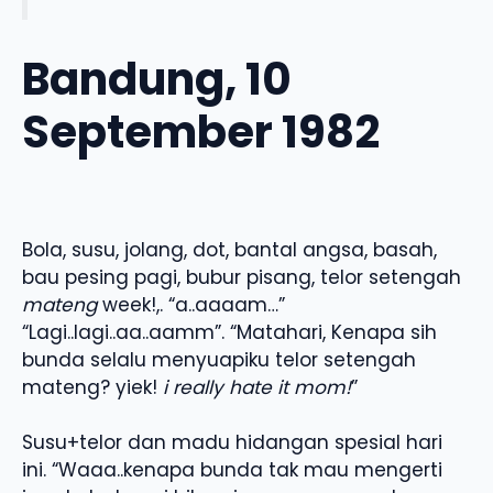
Bandung, 10
September 1982
Bola, susu, jolang, dot, bantal angsa, basah,
bau pesing pagi, bubur pisang, telor setengah
mateng
week!,. “a..aaaam…”
“Lagi..lagi..aa..aamm”. “Matahari, Kenapa sih
bunda selalu menyuapiku telor setengah
mateng? yiek!
i really hate it mom!
”
Susu+telor dan madu hidangan spesial hari
ini. “Waaa..kenapa bunda tak mau mengerti