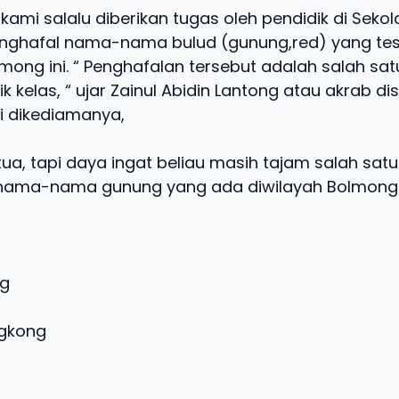
 kami salalu diberikan tugas oleh pendidik di Seko
enghafal nama-nama bulud (gunung,red) yang te
mong ini. “ Penghafalan tersebut adalah salah sat
ik kelas, “ ujar Zainul Abidin Lantong atau akrab dis
ui dikediamanya,
tua, tapi daya ingat beliau masih tajam salah sat
nama-nama gunung yang ada diwilayah Bolmong
d Ambang
gkong
d Lukud