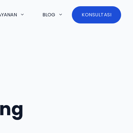
AYANAN
BLOG
KONSULTASI
g
ong