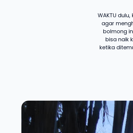
WAKTU dulu, k
agar mengh
bolmong ini
bisa naik 
ketika ditem