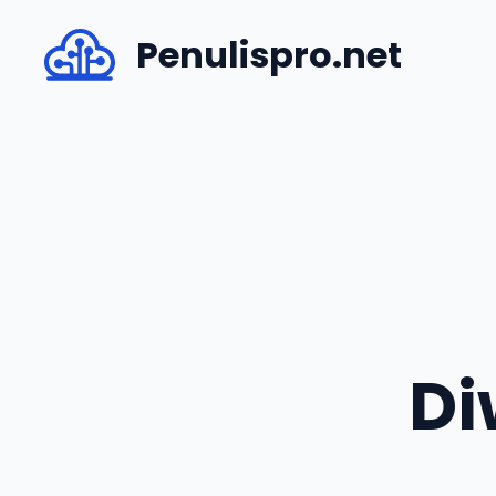
Skip
Penulispro.net
to
content
Di