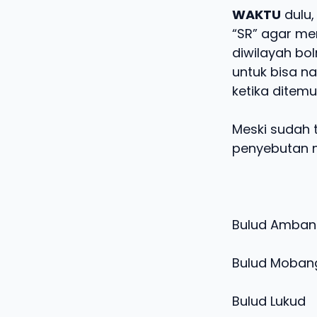
WAKTU
dulu,
“SR” agar m
diwilayah bol
untuk bisa na
ketika ditem
Meski sudah 
penyebutan 
Bulu
Bulud Moban
Bulu