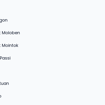
ud Sia
 Singsingon
olopot Moloben
olopot Mointok
uduin Passi
d Simod
Pomantuan
b