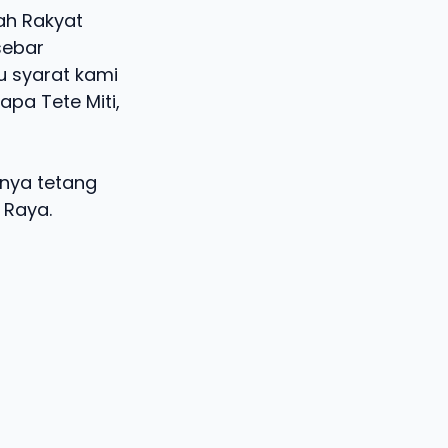
lah Rakyat
sebar
u syarat kami
apa Tete Miti,
unya tetang
 Raya.