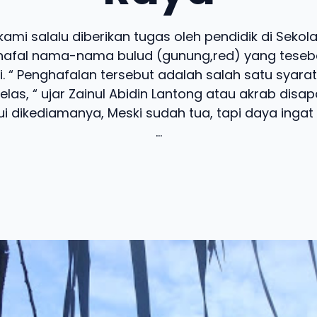
ami salalu diberikan tugas oleh pendidik di Sekol
afal nama-nama bulud (gunung,red) yang teseba
. “ Penghafalan tersebut adalah salah satu syara
kelas, “ ujar Zainul Abidin Lantong atau akrab disapa
ui dikediamanya, Meski sudah tua, tapi daya ingat
...