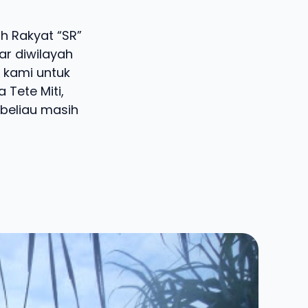
ah Rakyat “SR”
r diwilayah
t kami untuk
 Tete Miti,
 beliau masih