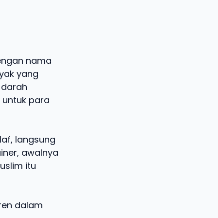
dengan nama
nyak yang
a darah
 untuk para
af, langsung
ainer, awalnya
slim itu
eren dalam