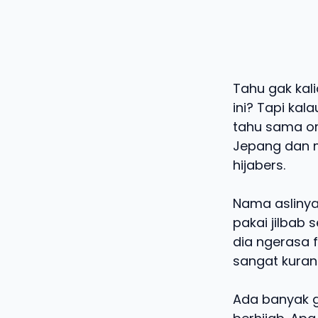
Tahu gak kal
ini? Tapi ka
tahu sama or
Jepang dan m
hijabers.
Nama aslinya
pakai jilbab 
dia ngerasa 
sangat kurang
Ada banyak g