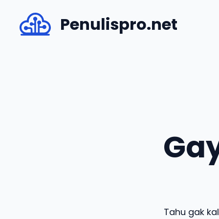
Skip
Penulispro.net
to
content
Gay
Tahu gak ka