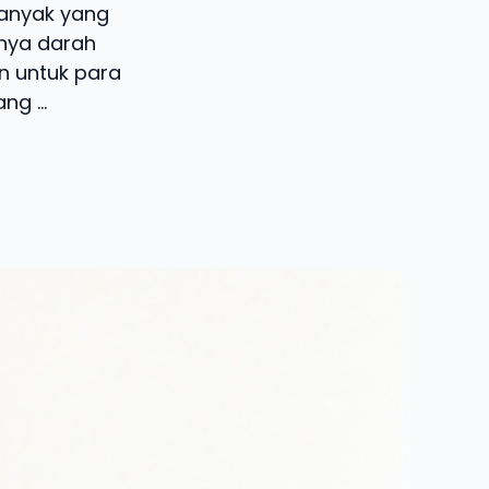
banyak yang
unya darah
n untuk para
g ...