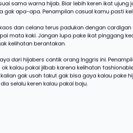
ai sama warna hijab. Biar lebih keren ikat ujung j
ga gak apa-apa. Penampilan casual kamu pasti kel
 kaos dan celana terus padukan dengan cardigan
ai mata kaki. Jangan lupa pake ikat pinggang keci
ak kelihatan berantakan.
 gaya dari hijabers cantik orang Inggris ini. Penamp
ok kalau pakai jilbab karena kelihatan fashionabl
kalian gak usah takut gak bisa gaya kalau pake hij
dia selalu keren kalau pakai baju.