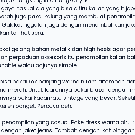
 saja? Langsung kita bongkar ya!
aya casual dia yang bisa ditiru kalian yang hijabe
cerah juga pakai kalung yang membuat penampil
os. Gak ketinggalan juga dengan menambahkan jaket
kan terlihat seru.
akai gelang bahan metalik dan high heels agar p
gan perpaduan aksesoris itu penampilan kalian bak
ionable walau bajunya simple.
n bisa pakai rok panjang warna hitam ditambah d
a merah. Untuk luarannya pakai blazer dengan mo
risnya pakai kacamata vintage yang besar. Seketik
 keren banget. Percaya deh.
h penampilan yang casual. Pake dress warna biru t
dengan jaket jeans. Tambah dengan ikat pinggang