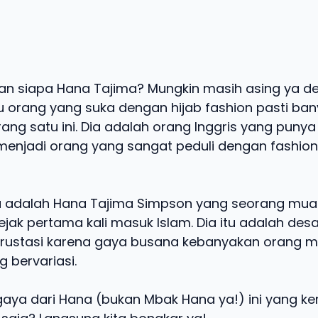
ian siapa Hana Tajima? Mungkin masih asing ya 
lau orang yang suka dengan hijab fashion pasti ba
ang satu ini. Dia adalah orang Inggris yang puny
enjadi orang yang sangat peduli dengan fashion
 adalah Hana Tajima Simpson yang seorang mual
sejak pertama kali masuk Islam. Dia itu adalah des
frustasi karena gaya busana kebanyakan orang mu
 bervariasi.
aya dari Hana (bukan Mbak Hana ya!) ini yang k