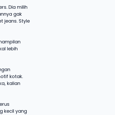
rs. Dia milih
annya gak
 jeans. Style
enampilan
al lebih
engan
tif kotak.
a, kalian
erus
 kecil yang