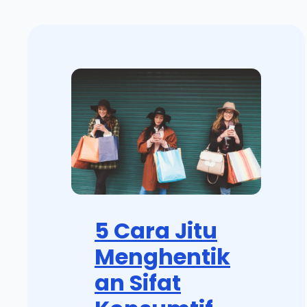
5 Cara Jitu
Menghentik
an Sifat