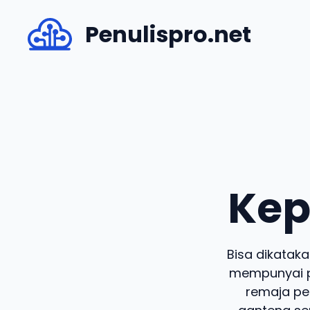
Skip
Penulispro.net
to
content
Kep
Bisa dikatak
mempunyai p
remaja pe