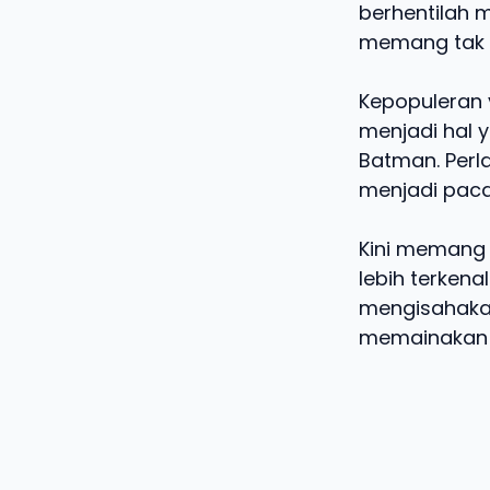
berhentilah 
memang tak s
Kepopuleran 
menjadi hal 
Batman. Per
menjadi paca
Kini memang 
lebih terkena
mengisahakan
memainakan p