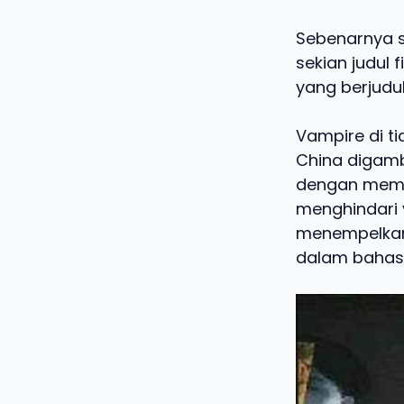
Sebenarnya s
sekian judul
yang berjudu
Vampire di t
China digam
dengan memak
menghindari 
menempelkan 
dalam bahas