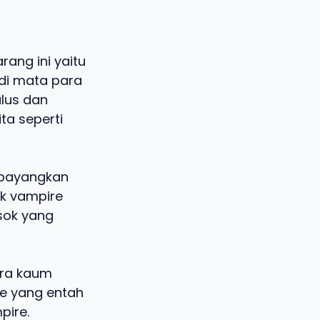
ang ini yaitu
di mata para
lus dan
ta seperti
mbayangkan
ok vampire
sok yang
ara kaum
e yang entah
pire.