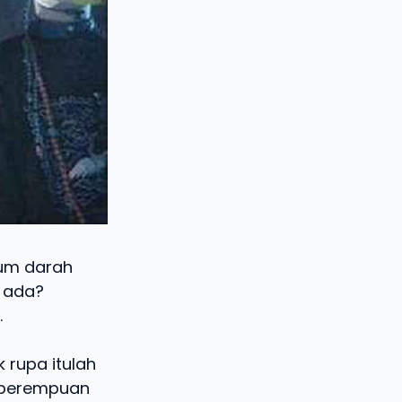
um darah
 ada?
.
 rupa itulah
a perempuan