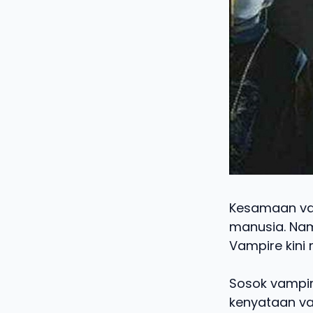
Kesamaan va
manusia. Nam
Vampire kini
Sosok vampir
kenyataan va