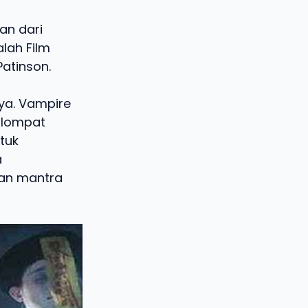
an dari
lah Film
atinson.
ya. Vampire
-lompat
tuk
a
kan mantra