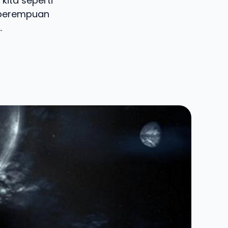
kita seperti
a perempuan
.