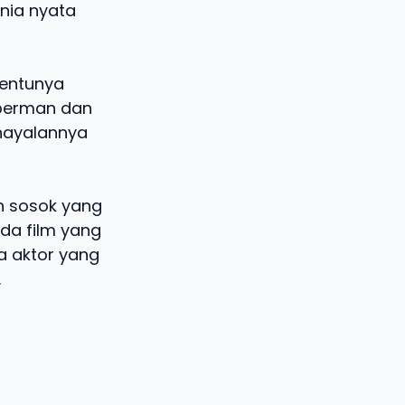
nia nyata
tentunya
uperman dan
hayalannya
n sosok yang
ada film yang
a aktor yang
.