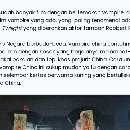
udah banyak film dengan bertemakan vampire, d
 film vampire yang ada, yang paling fenomenal ada
l
Twilight
yang diperankan aktor tampan Robbert P
iap Negara berbeda-beda. Vampire china contohn
barkan dengan sosok yang berjalanya melompot
ai pakaian dan topi khas prajurit China. Cara un
vampire China ini cukup mudah yaitu dengan car
selembar kertas berwarna kuning yang bertulis
a China.