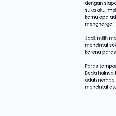
dengan siapa 
suka aku, mel
kamu apa ada
menghargai, 
Jadi, milih m
mencintai sek
karena paras
Paras tampan
Beda halnya k
udah nempel 
mencintai ata