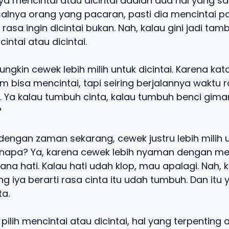
a mencintai atau dicintai adalah dua hal yang sa
isalnya orang yang pacaran, pasti dia mencintai
rasa ingin dicintai bukan. Nah, kalau gini jadi ta
cintai atau dicintai.
ungkin cewek lebih milih untuk dicintai. Karena ka
 bisa mencintai, tapi seiring berjalannya waktu ra
. Ya kalau tumbuh cinta, kalau tumbuh benci gim
?
dengan zaman sekarang, cewek justru lebih milih 
enapa? Ya, karena cewek lebih nyaman dengan menc
ana hati. Kalau hati udah klop, mau apalagi. Nah, k
 iya berarti rasa cinta itu udah tumbuh. Dan itu 
a.
 pilih mencintai atau dicintai, hal yang terpenting