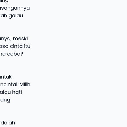
ling
 pasangannya
mbah galau
tanya, meski
sa cinta itu
ana coba?
untuk
intai. Milih
alau hati
yang
 adalah