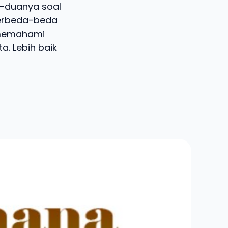
ua-duanya soal
 berbeda-beda
n memahami
a. Lebih baik