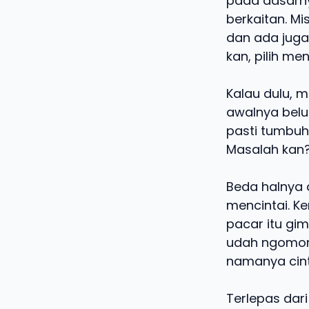
pada dasarny
berkaitan. M
dan ada juga 
kan, pilih men
Kalau dulu, m
awalnya belum
pasti tumbuh
Masalah kan
Beda halnya 
mencintai. K
pacar itu gim
udah ngomong
namanya cint
Terlepas dari