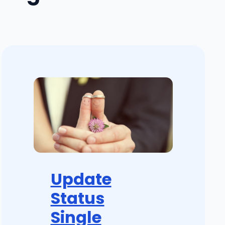
Update
Status
Single