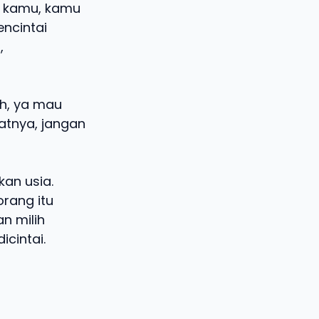
ka kamu, kamu
encintai
,
ih, ya mau
fatnya, jangan
kan usia.
orang itu
n milih
icintai.