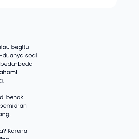
lau begitu
ua-duanya soal
berbeda-beda
mahami
a.
 di benak
pemikiran
ang.
na? Karena