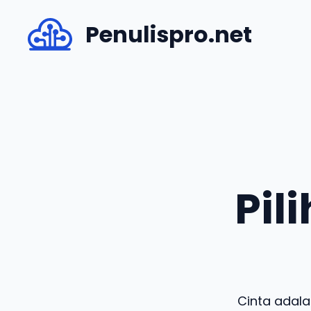
Skip
Penulispro.net
to
content
Pil
Cinta adala