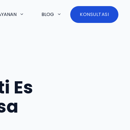
AYANAN
BLOG
KONSULTASI
i Es
sa