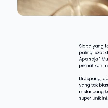
Siapa yang t
paling lezat 
Apa saja? Mul
pernahkan me
Di Jepang, a
yang tak bia
melancong ke
super unik in