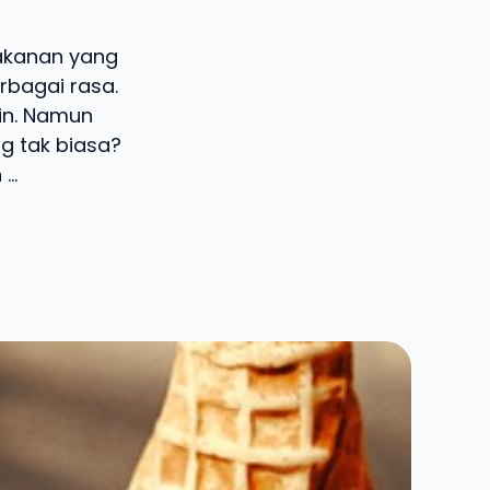
makanan yang
erbagai rasa.
ain. Namun
g tak biasa?
..