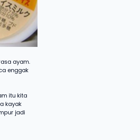
 rasa ayam.
ca enggak
m itu kita
ya kayak
mpur jadi