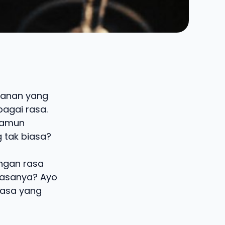
akanan yang
bagai rasa.
 Namun
 tak biasa?
engan rasa
 rasanya? Ayo
rasa yang