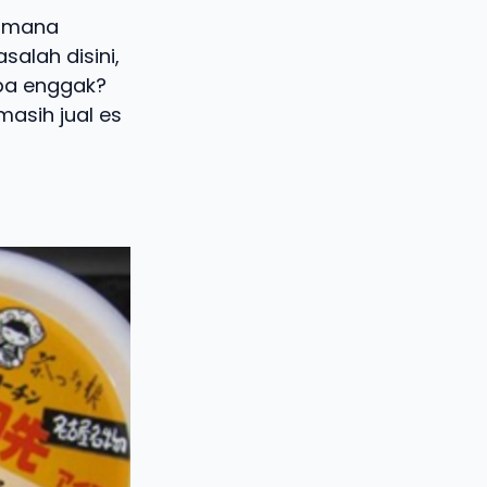
Gimana
salah disini,
apa enggak?
masih jual es