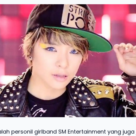
lah personil girlband SM Entertainment yang juga j