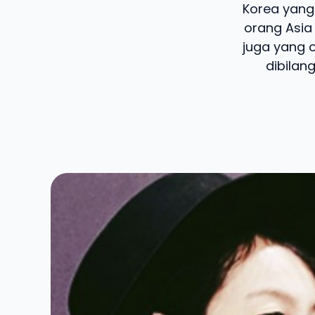
Korea yang
orang Asia 
juga yang o
dibilang