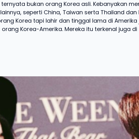
 ternyata bukan orang Korea asli. Kebanyakan me
lainnya, seperti China, Taiwan serta Thailand dan F
rang Korea tapi lahir dan tinggal lama di Amerika
 orang Korea-Amerika. Mereka itu terkenal juga di N