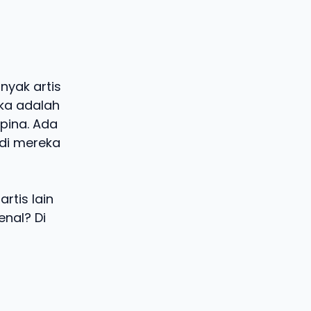
nyak artis
ka adalah
ipina. Ada
adi mereka
rtis lain
enal? Di