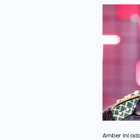
Amber ini ada