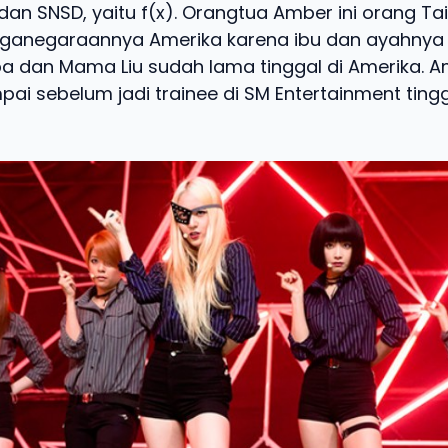
dan SNSD, yaitu f(x). Orangtua Amber ini orang Ta
ganegaraannya Amerika karena ibu dan ayahnya 
pa dan Mama Liu sudah lama tinggal di Amerika. A
mpai sebelum jadi trainee di SM Entertainment tingg