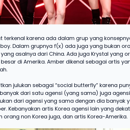
 terkenal karena ada dalam grup yang konsepny
oy. Dalam grupnya f(x) ada juga yang bukan ora
a yang asalnya dari China. Ada juga Krystal yang 
n besar di Amerika. Amber dikenal sebagai artis y
ah.
kan julukan sebagai “social butterfly” karena pu
banyak dari satu agensi (yang sama) juga agensi l
ukan dari agensi yang sama dengan dia banyak y
r. Kebanyakan artis Korea agensi lain yang deka
 orang non Korea juga, dan artis Korea-Amerika.