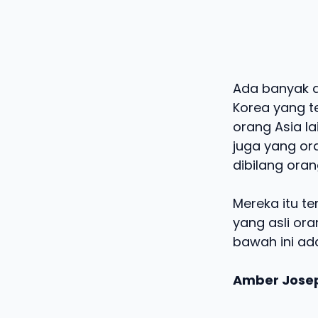
Ada banyak ar
Korea yang t
orang Asia la
juga yang ora
dibilang ora
Mereka itu te
yang asli ora
bawah ini a
Amber Josep