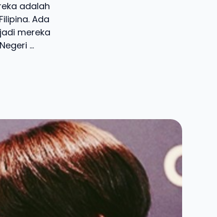
reka adalah
ilipina. Ada
 jadi mereka
egeri ...