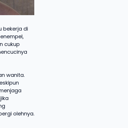
u bekerja di
menempel,
an cukup
 mencucinya
an wanita.
eskipun
 menjaga
jika
ng
pergi olehnya.