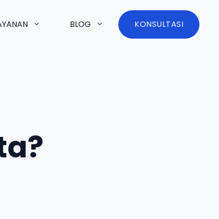
AYANAN
BLOG
KONSULTASI
ta?
!