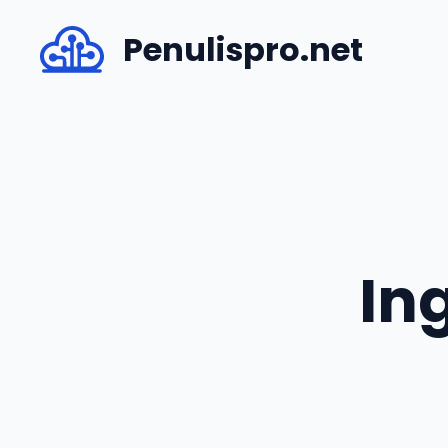
Skip
Penulispro.net
to
content
In