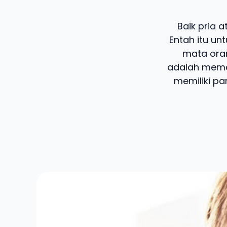
Baik pria 
Entah itu un
mata oran
adalah mema
memiliki pa