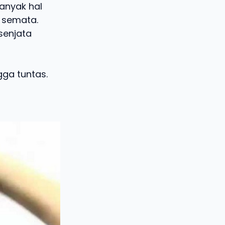
banyak hal
n semata.
senjata
gga tuntas.