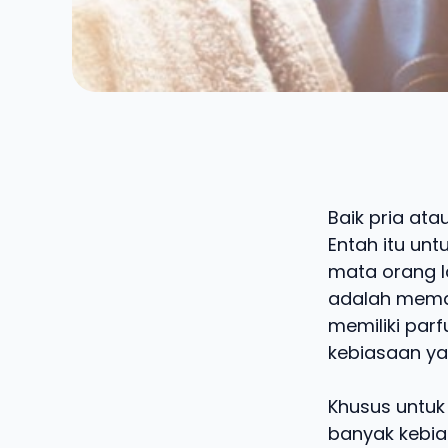
Baik pria at
Entah itu unt
mata orang la
adalah memak
memiliki par
kebiasaan yan
Khusus untuk
banyak kebia