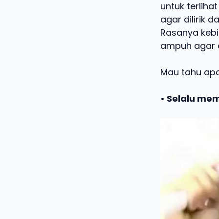
untuk terliha
agar dilirik
Rasanya kebia
ampuh agar di
Mau tahu apa 
• Selalu me