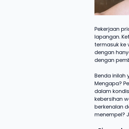
Pekerjaan pri
lapangan. Ke
termasuk ke w
dengan hanya
dengan pemb
Benda inilah 
Mengapa? Pe
dalam kondis
kebersihan wa
berkenalan d
menempel? Jan