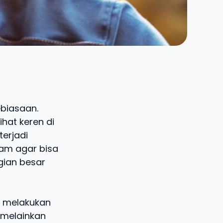
ebiasaan.
ihat keren di
terjadi
am agar bisa
gian besar
g melakukan
 melainkan