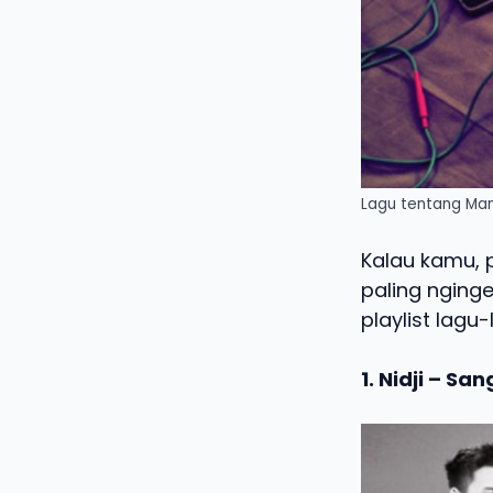
Lagu tentang Mant
Kalau kamu, 
paling nging
playlist lagu
1. Nidji – S