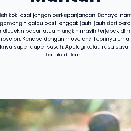
leh kok, asal jangan berkepanjangan. Bahaya, nan
ngomongin galau pasti enggak jauh-jauh dari perc
 dicuekin pacar atau mungkin masih terjebak di m
move on. Kenapa dengan move on? Teorinya em
eknya super duper susah. Apalagi kalau rasa say
terlalu dalem. ...