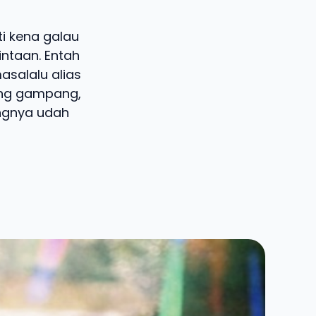
ti kena galau
intaan. Entah
asalalu alias
ang gampang,
angnya udah