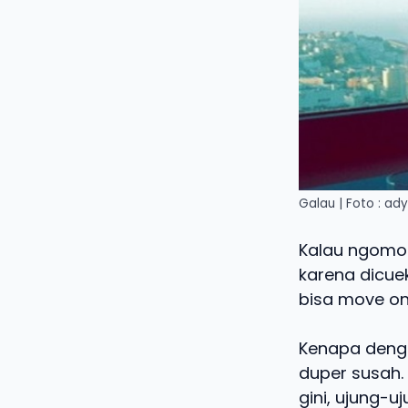
Galau | Foto : ad
Kalau ngomon
karena dicue
bisa move on
Kenapa deng
duper susah.
gini, ujung-u