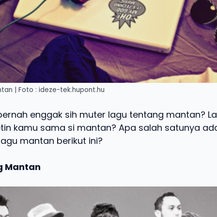
an | Foto : ideze-tek.hupont.hu
pernah enggak sih muter lagu tentang mantan? L
etin kamu sama si mantan? Apa salah satunya ada
-lagu mantan berikut ini?
ang Mantan