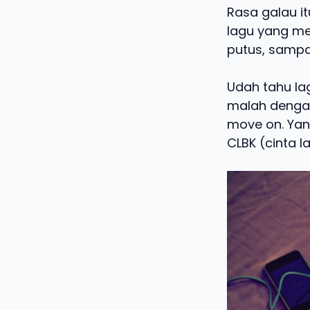
Rasa galau it
lagu yang mel
putus, sampa
Udah tahu lag
malah dengan 
move on. Yan
CLBK (cinta l