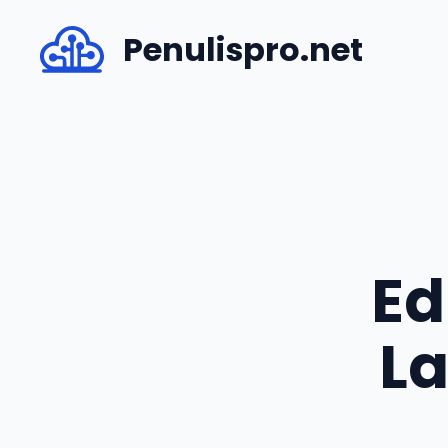
Skip
Penulispro.net
to
content
Ed
La