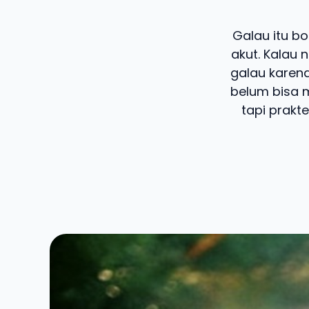
Galau itu bo
akut. Kalau 
galau karena
belum bisa 
tapi prakt