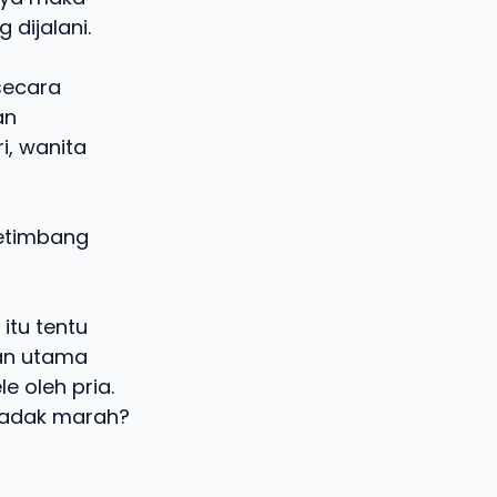
dijalani.
secara
an
i, wanita
ketimbang
itu tentu
san utama
e oleh pria.
dadak marah?