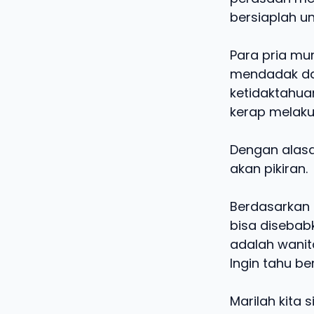
bersiaplah u
Para pria mu
mendadak dal
ketidaktahuan
kerap melak
Dengan alasa
akan pikiran.
Berdasarkan f
bisa disebab
adalah wanit
Ingin tahu b
Marilah kita 