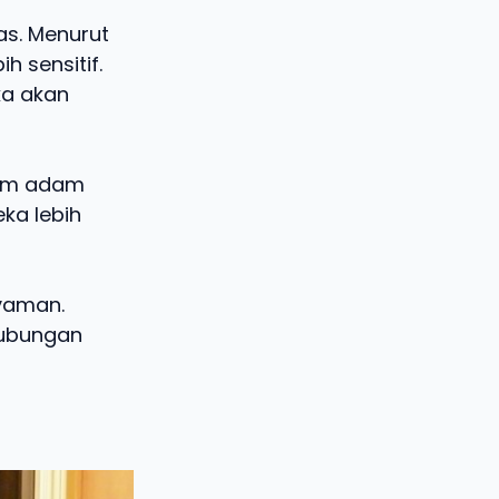
s. Menurut
 sensitif.
ka akan
Kaum adam
ka lebih
nyaman.
hubungan