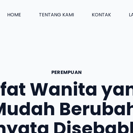
HOME
TENTANG KAMI
KONTAK
L
PEREMPUAN
ifat Wanita ya
Mudah Berubah
nyata Diseba