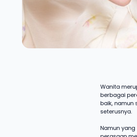
Wanita merup
berbagai per
baik, namun 
seterusnya.
Namun yang p
perasaan mer