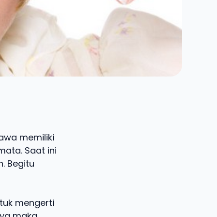
awa memiliki
ata. Saat ini
. Begitu
tuk mengerti
nnya maka