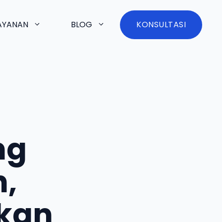
AYANAN
BLOG
KONSULTASI
ng
,
bkan