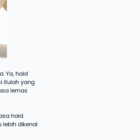
. Ya, haid
i itulah yang
asa lemas
asa haid.
lebih dikenal