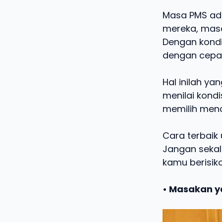
Masa PMS ada
mereka, masa
Dengan kondis
dengan cepa
Hal inilah ya
menilai kond
memilih menc
Cara terbaik
Jangan sekal
kamu berisiko
• Masakan y