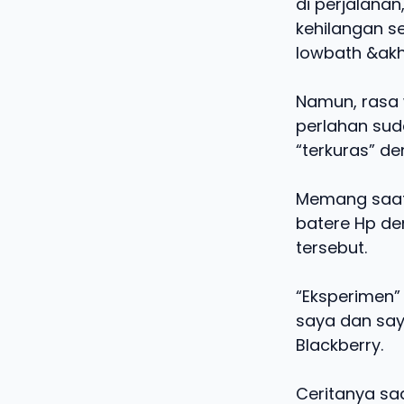
di perjalana
kehilangan s
lowbath &akh
Namun, rasa 
perlahan sud
“terkuras” d
Memang saat 
batere Hp de
tersebut.
“Eksperimen”
saya dan sa
Blackberry.
Ceritanya saa