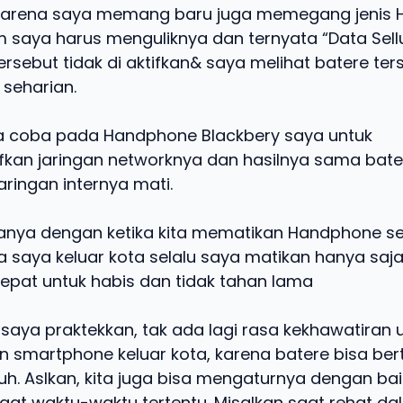
 karena saya memang baru juga memegang jenis H
 saya harus menguliknya dan ternyata “Data Sell
rsebut tidak di aktifkan& saya melihat batere ter
seharian.
a coba pada Handphone Blackbery saya untuk
fkan jaringan networknya dan hasilnya sama ba
aringan internya mati.
anya dengan ketika kita mematikan Handphone sec
a saya keluar kota selalu saya matikan hanya saj
cepat untuk habis dan tidak tahan lama
 saya praktekkan, tak ada lagi rasa kekhawatiran 
smartphone keluar kota, karena batere bisa be
h. Aslkan, kita juga bisa mengaturnya dengan baik
at waktu-waktu tertentu. Misalkan saat rehat d