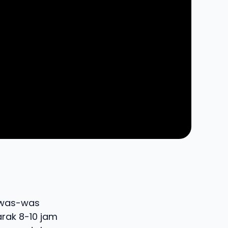
i was-was
arak 8-10 jam