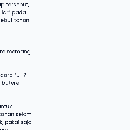
p tersebut,
ular” pada
sebut tahan
tere memang
ara full ?
a batere
untuk
rtahan selam
, pakai saja
alam