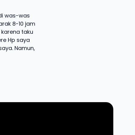
adi was-was
arak 8-10 jam
 karena taku
ere Hp saya
 saya. Namun,