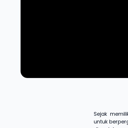
Sejak memili
untuk berper