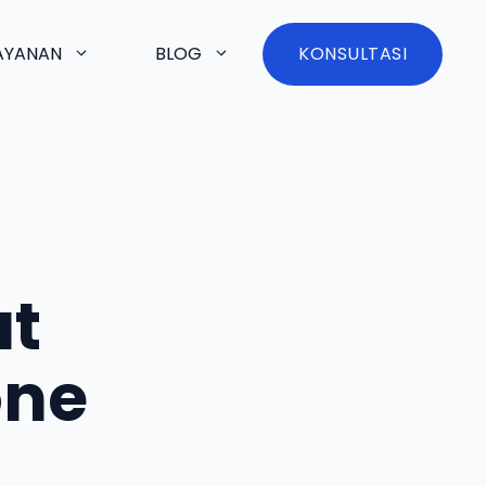
AYANAN
BLOG
KONSULTASI
at
one
g