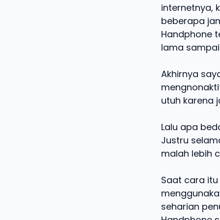
internetnya,
beberapa jam
Handphone te
lama sampai 
Akhirnya say
mengnonakti
utuh karena j
Lalu apa bed
Justru selam
malah lebih 
Saat cara itu
menggunakan 
seharian penu
Handphone sa