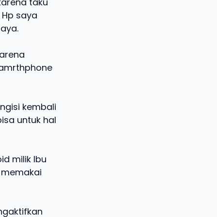
karena taku
 Hp saya
saya.
karena
samrthphone
gisi kembali
isa untuk hal
d milik Ibu
h memakai
ngaktifkan