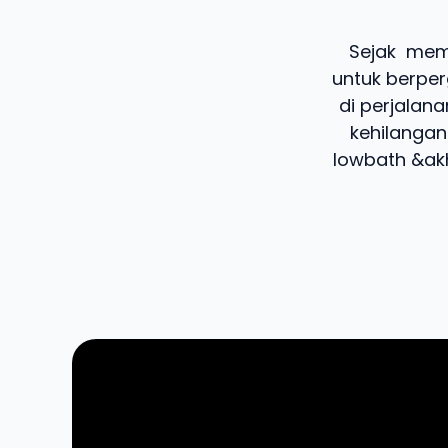
Sejak memi
untuk berper
di perjalan
kehilangan
lowbath &akh