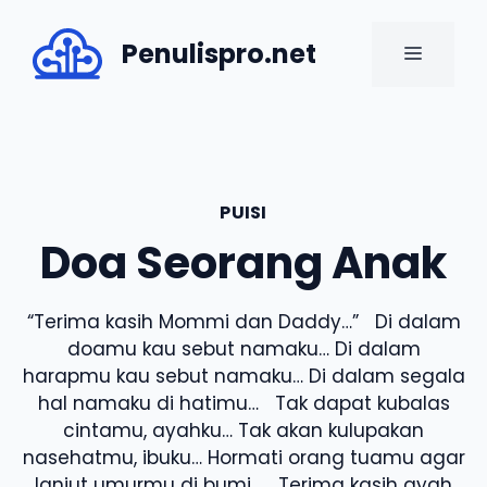
Skip
to
Penulispro.net
MENU
content
PUISI
Doa Seorang Anak
“Terima kasih Mommi dan Daddy…” Di dalam
doamu kau sebut namaku… Di dalam
harapmu kau sebut namaku… Di dalam segala
hal namaku di hatimu… Tak dapat kubalas
cintamu, ayahku… Tak akan kulupakan
nasehatmu, ibuku… Hormati orang tuamu agar
lanjut umurmu di bumi… Terima kasih ayah