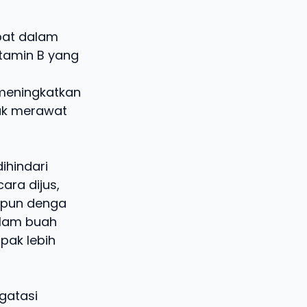
pat dalam
itamin B yang
 meningkatkan
tuk merawat
ihindari
ara dijus,
upun denga
alam buah
pak lebih
gatasi