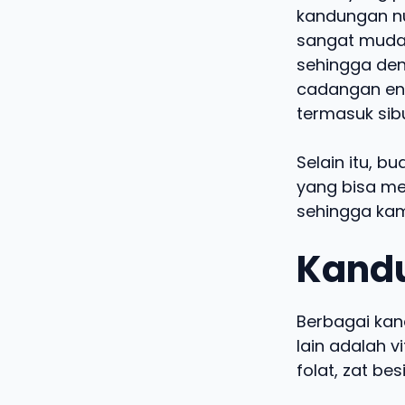
kandungan nu
sangat mudah
sehingga den
cadangan ene
termasuk sib
Selain itu, b
yang bisa m
sehingga kam
Kandu
Berbagai kan
lain adalah v
folat, zat bes