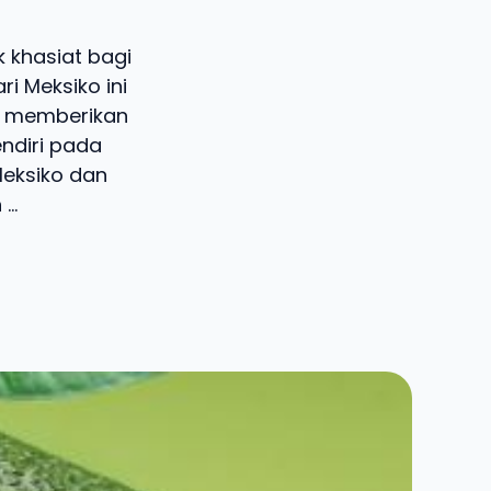
 khasiat bagi
i Meksiko ini
us memberikan
ndiri pada
Meksiko dan
..