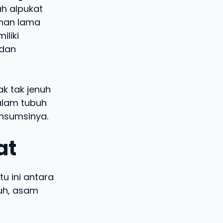
ah alpukat
ahan lama
liki
 dan
ak tak jenuh
alam tubuh
nsumsinya.
at
u ini antara
nuh, asam