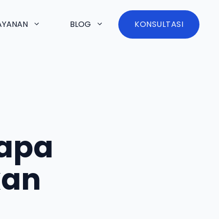
AYANAN
BLOG
KONSULTASI
napa
kan