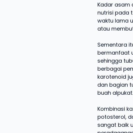
Kadar asam a
nutrisi pada
waktu lama u
atau membut
Sementara it
bermanfaat u
sehingga tub
berbagai peny
karotenoid j
dan bagian t
buah alpukat
Kombinasi kan
potosterol, 
sangat baik 
peradagangan