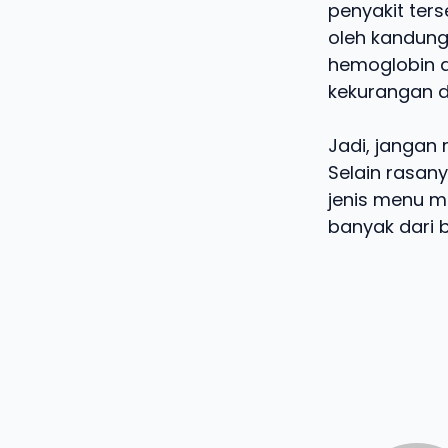
penyakit ter
oleh kandun
hemoglobin d
kekurangan d
Jadi, jangan 
Selain rasan
jenis menu m
banyak dari 