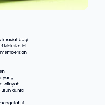
 khasiat bagi
 Meksiko ini
s memberikan
leh
, yang
e wilayah
uruh dunia.
 mengetahui