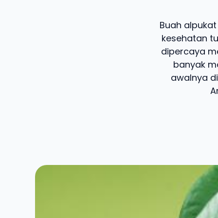
Buah alpukat
kesehatan tu
dipercaya me
banyak ma
awalnya di
A