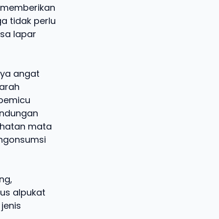
n memberikan
a tidak perlu
sa lapar
nya angat
darah
 pemicu
Kandungan
sehatan mata
engonsumsi
ng,
us alpukat
jenis