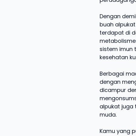
Dengan demik
buah alpukat 
terdapat di 
metabolisme 
sistem imun 
kesehatan kuli
Berbagai mac
dengan mengo
dicampur de
mengonsumsi 
alpukat juga
muda.
Kamu yang p