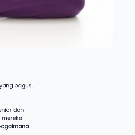
 yang bagus,
enior dan
n mereka
k bagaimana