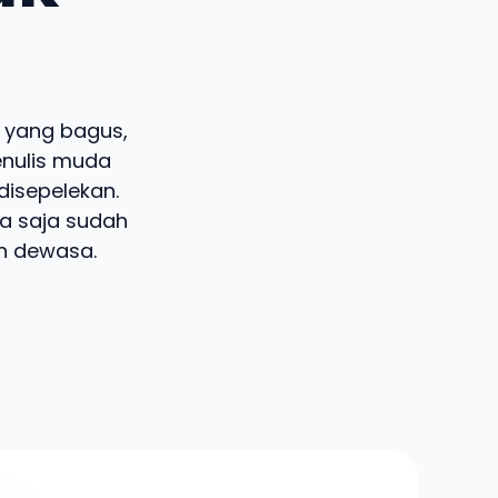
a yang bagus,
enulis muda
disepelekan.
da saja sudah
ih dewasa.