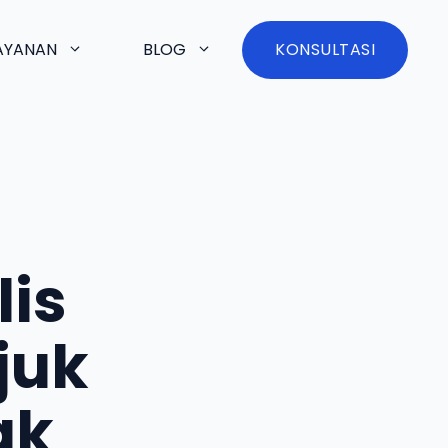
AYANAN
BLOG
KONSULTASI
is
juk
ak