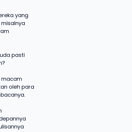
mereka yang
a misalnya
alam
muda pasti
n?
gai macam
kan oleh para
mbacanya.
n
edepannya
tulisannya