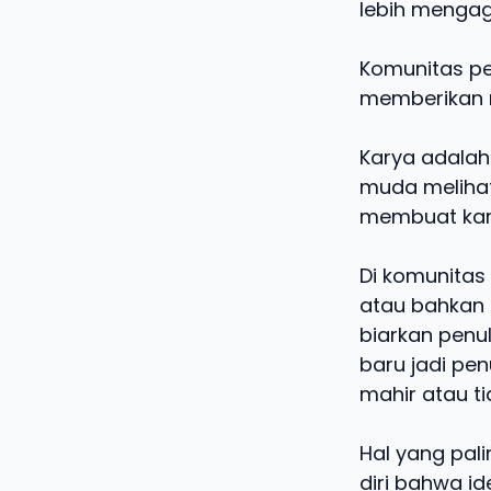
lebih menga
Komunitas p
memberikan m
Karya adalah
muda melihat 
membuat kary
Di komunitas
atau bahkan 
biarkan penu
baru jadi pen
mahir atau ti
Hal yang pali
diri bahwa id