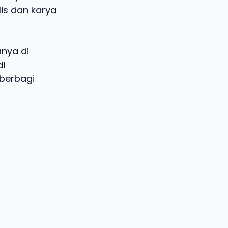
s dan karya
anya di
di
 berbagi