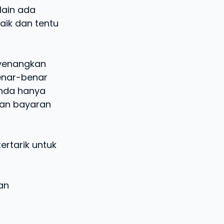
lain ada
ik dan tentu
nyenangkan
enar-benar
Anda hanya
kan bayaran
rtarik untuk
an