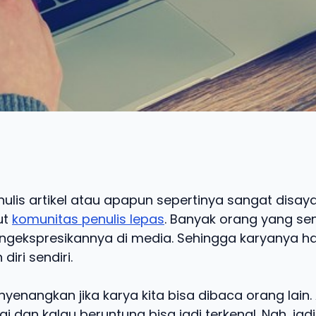
ulis artikel atau apapun sepertinya sangat disay
ut
komunitas penulis lepas
. Banyak orang yang se
engekspresikannya di media. Sehingga karyanya h
diri sendiri.
enangkan jika karya kita bisa dibaca orang lain.
i dan kalau beruntung bisa jadi terkenal. Nah, jadi