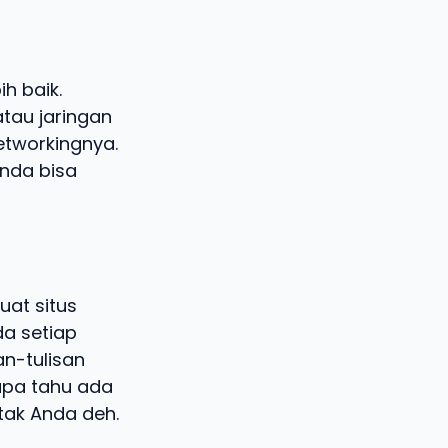
h baik.
tau jaringan
networkingnya.
Anda bisa
uat situs
da setiap
an-tulisan
apa tahu ada
tak Anda deh.