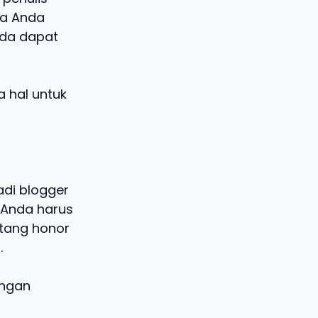
ya Anda
nda dapat
 hal untuk
adi blogger
 Anda harus
ntang honor
.
ingan