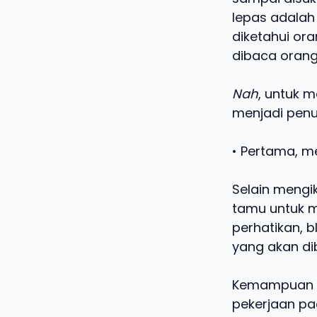
lepas adalah
diketahui or
dibaca orang 
Nah
, untuk 
menjadi penul
• Pertama, m
Selain mengi
tamu untuk m
perhatikan, 
yang akan d
Kemampuan m
pekerjaan pa