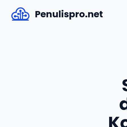
Skip
Penulispro.net
to
content
K