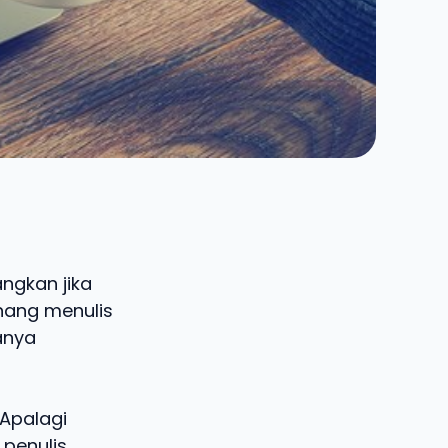
angkan jika
nang menulis
anya
 Apalagi
 penulis