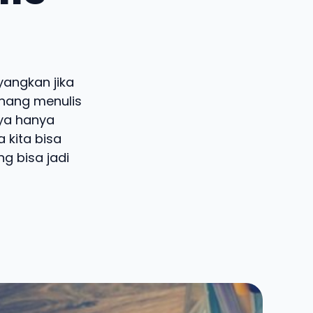
yangkan jika
enang menulis
nya hanya
a kita bisa
g bisa jadi