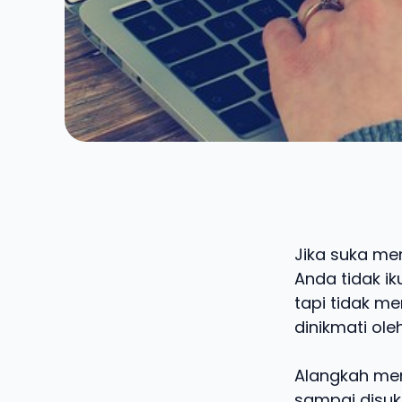
Jika suka men
Anda tidak ik
tapi tidak m
dinikmati oleh 
Alangkah meny
sampai disuka