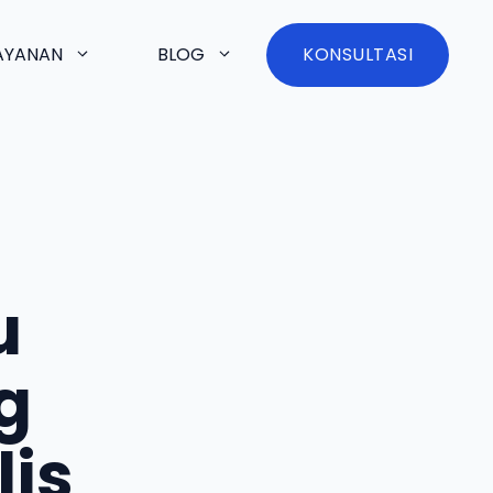
AYANAN
BLOG
KONSULTASI
u
g
is