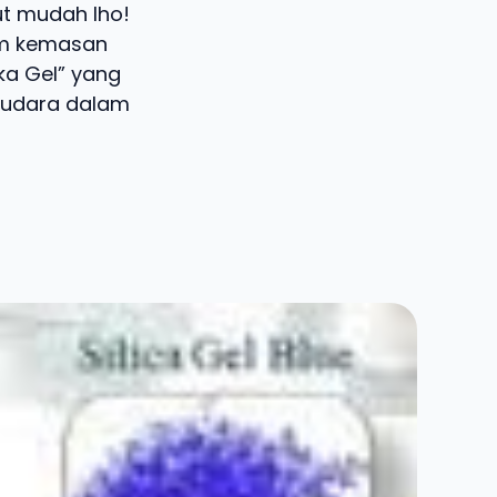
t mudah lho!
lam kemasan
ka Gel” yang
 udara dalam