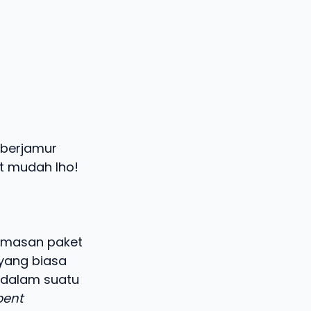
 berjamur
t mudah lho!
kemasan paket
 yang biasa
 dalam suatu
bent