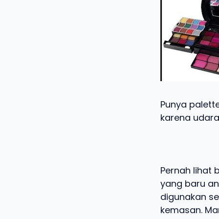
Punya palett
karena udara
Pernah lihat
yang baru and
digunakan s
kemasan. Mari