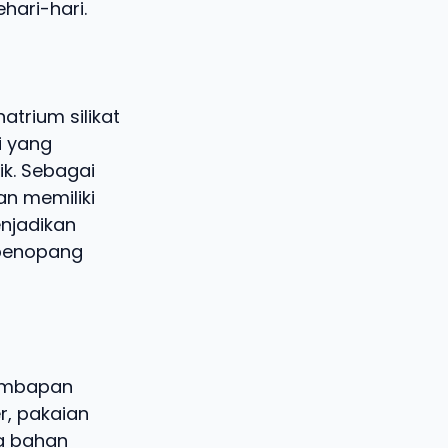
ari-hari.
atrium silikat
i yang
ik. Sebagai
an memiliki
enjadikan
 penopang
lembapan
r, pakaian
ta bahan