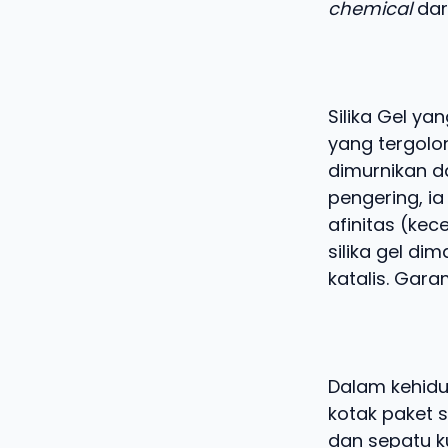
chemical
dar
Silika Gel ya
yang tergolo
dimurnikan d
pengering, ia
afinitas (kec
silika gel d
katalis. Gara
Dalam kehidu
kotak paket s
dan sepatu k