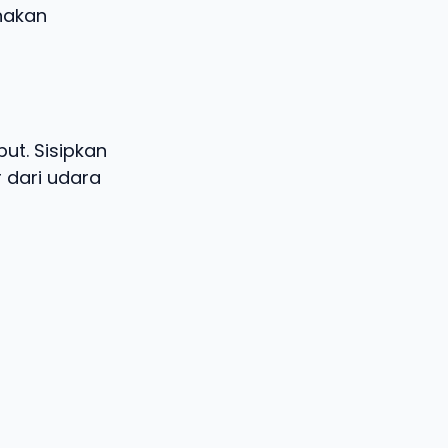
nakan
but. Sisipkan
 dari udara