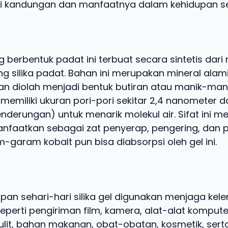
i kandungan dan manfaatnya dalam kehidupan seh
ng berbentuk padat ini terbuat secara sintetis dari n
ng silika padat. Bahan ini merupakan mineral alam
an diolah menjadi bentuk butiran atau manik-man
 memiliki ukuran pori-pori sekitar 2,4 nanometer d
enderungan) untuk menarik molekul air. Sifat ini m
imanfaatkan sebagai zat penyerap, pengering, dan
m-garam kobalt pun bisa diabsorpsi oleh gel ini.
pan sehari-hari silika gel digunakan menjaga ke
eperti pengiriman film, kamera, alat-alat kompute
ulit, bahan makanan, obat-obatan, kosmetik, ser