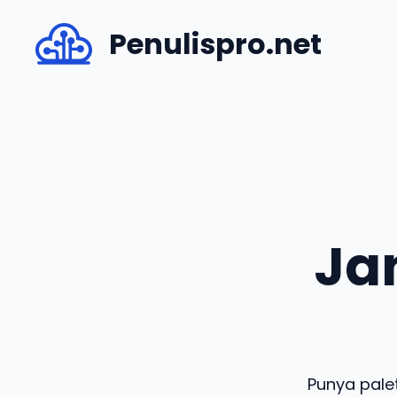
Skip
Penulispro.net
to
content
Ja
Punya pale