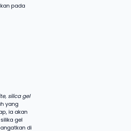
akan pada
te, silica gel
ah yang
p, ia akan
ilika gel
hangatkan di