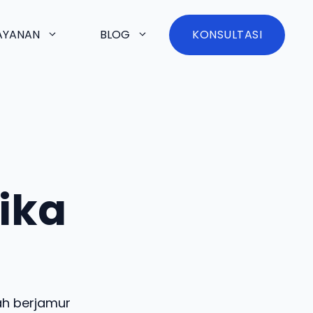
AYANAN
BLOG
KONSULTASI
ika
ah berjamur