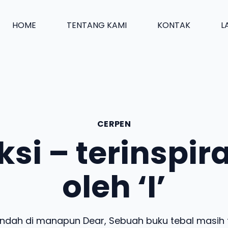
HOME
TENTANG KAMI
KONTAK
L
CERPEN
ksi – terinspir
oleh ‘I’
Indah di manapun Dear, Sebuah buku tebal masih t