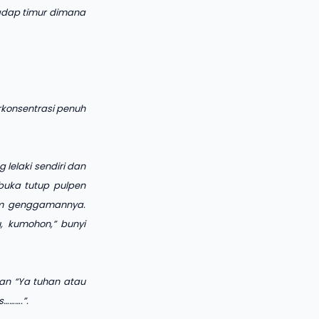
adap timur dimana
konsentrasi penuh
lelaki sendiri dan
buka tutup pulpen
am genggamannya.
u, kumohon,” bunyi
an “Ya tuhan atau
……….”.