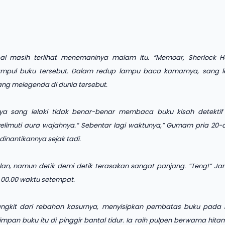
l masih terlihat menemaninya malam itu. “Memoar, Sherlock Ho
pul buku tersebut. Dalam redup lampu baca kamarnya, sang le
g melegenda di dunia tersebut.
 sang lelaki tidak benar-benar membaca buku kisah detektif itu
limuti aura wajahnya.“ Sebentar lagi waktunya,” Gumam pria 20-an
dinantikannya sejak tadi.
lan, namun detik demi detik terasakan sangat panjang. “Teng!” Ja
 00.00 waktu setempat.
 bangkit dari rebahan kasurnya, menyisipkan pembatas buku pada
impan buku itu di pinggir bantal tidur. Ia raih pulpen berwarna hit