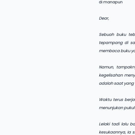
di manapun
Dear,
Sebuah buku teba
tepampang di sam
membaca buku yan
Namun, tampaknya
kegelisahan menye
adalah saat yang 
Waktu terus berja
menunjukan pukul
Lelaki tadi lalu
kesukaannya, Ia s