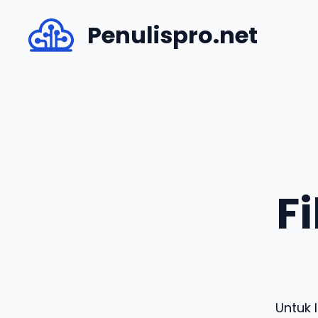
Skip
Penulispro.net
to
content
Fi
Untuk 