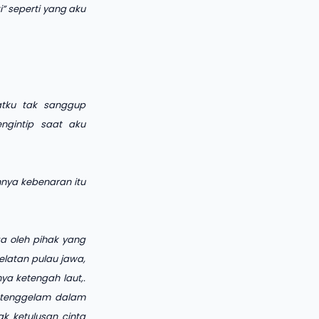
” seperti yang aku
tku tak sanggup
gintip saat aku
hnya kebenaran itu
ga oleh pihak yang
elatan pulau jawa,
a ketengah laut,.
 .tenggelam dalam
k ketulusan cinta