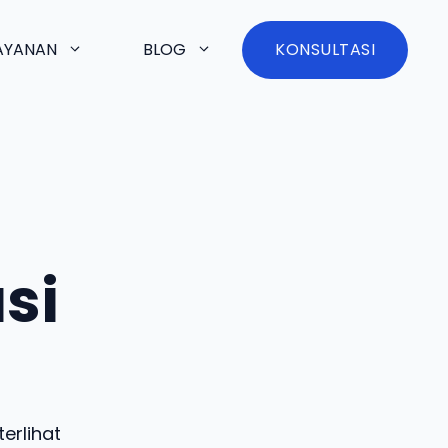
AYANAN
BLOG
KONSULTASI
asi
erlihat