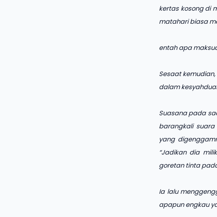
kertas kosong di
matahari biasa m
entah apa maksud
Sesaat kemudian,
dalam kesyahduan
Suasana pada saat
barangkali suara
yang digenggamn
“Jadikan dia mili
goretan tinta pada
Ia lalu menggeng
apapun engkau ya