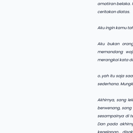
amatiran belaka. 
ceritakan diatas.
Aku ingin kamu tah
Aku bukan oran
memandang waja
merangkai kata da
o..yah itu saja s
sederhana. Mungkin
Akhirnya, sang le
berwenang, sang l
sesampainya di t
Dan pada akhirny
kegelapan… disak