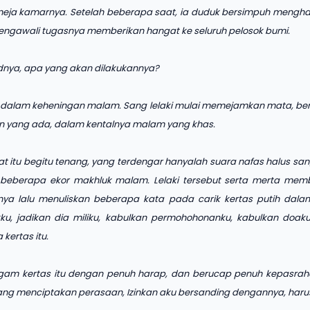
 meja kamarnya. Setelah beberapa saat, ia duduk bersimpuh mengh
engawali tugasnya memberikan hangat ke seluruh pelosok bumi.
nya, apa yang akan dilakukannya?
 dalam keheningan malam. Sang lelaki mulai memejamkan mata, ber
 yang ada, dalam kentalnya malam yang khas.
 itu begitu tenang, yang terdengar hanyalah suara nafas halus sang 
 beberapa ekor makhluk malam. Lelaki tersebut serta merta mem
ya lalu menuliskan beberapa kata pada carik kertas putih dal
kku, jadikan dia miliku, kabulkan permohohonanku, kabulkan doak
 kertas itu.
gam kertas itu dengan penuh harap, dan berucap penuh kepasrah
ng menciptakan perasaan, Izinkan aku bersanding dengannya, harus