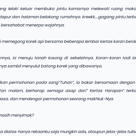
 sang lelaki keluar membuka pintu kamarnya melewati ruang mak
pur dan halaman belakang rumahnya. kreekk….gagang pintu terb
 bersahabat menerpa wajahnya.
ki memegang korek api bersama beberapa lembar kertas koran berd
nnya, ia menuju tanah kosong di sebelahnya. Koran-koran tadi ia 
nya sambil menyulut batang korek yang dibawanya.
sikan permohonan pada sang”Tuhan”, ia bakar bersamaan dengan
utan malam, berharap semoga asap dari” Kertas Harapan” terba
asa, dan mendengar permohonan seorang makhluk-Nya.
masih menyimak?
ta diatas hanya rekaanku saja mungkin ada, ataupun jelas-jelas tulis