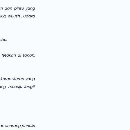
an dan pintu yang
uka, wuush… Udara
ebu.
letakan di tanah.
 koran-koran yang
ng menuju langit
an seorang penulis