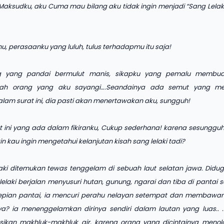
Maksudku, aku Cuma mau bilang aku tidak ingin menjadi “Sang Lelaki
u, perasaanku yang luluh, tulus terhadapmu itu saja!
g yang pandai bermulut manis, sikapku yang pemalu membua
h orang yang aku sayangi….Seandainya ada semut yang men
lam surat ini, dia pasti akan menertawakan aku, sungguh!
aat ini yang ada dalam fikiranku, Cukup sederhana! karena sesunggu
 kau ingin mengetahui kelanjutan kisah sang lelaki tadi?
laki ditemukan tewas tenggelam di sebuah laut selatan jawa. Didu
elaki berjalan menyusuri hutan, gunung, ngarai dan tiba di pantai s
epian pantai, ia mencuri perahu nelayan setempat dan membawany
a? ia menenggelamkan dirinya sendiri dalam lautan yang luas..
sikan makhluk-makhluk air, karena orang yang dicintainya menola