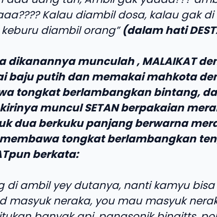
a???? Kalau diambil dosa, kalau gak di
 keburu diambil orang”
(dalam hati DEST
ba dikanannya munculah , MALAIKAT de
 baju putih dan memakai mahkota de
 tongkat berlambangkan bintang, d
 kirinya muncul SETAN berpakaian mer
uk dua berkuku panjang berwarna mer
membawa tongkat berlambangkan ten
Tpun berkata:
 di ambil yey dutanya, nanti kamyu bisa
d masyuk neraka, you mau masyuk nerako
itukan banyak api, panasonik bingitts, p