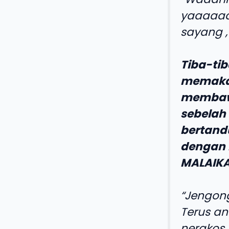
yaaaaaaa
sayang ,
Tiba-ti
memakai
membawa
sebelah
bertand
dengan 
MALAIKA
“
Jengong
Terus an
nerakos 