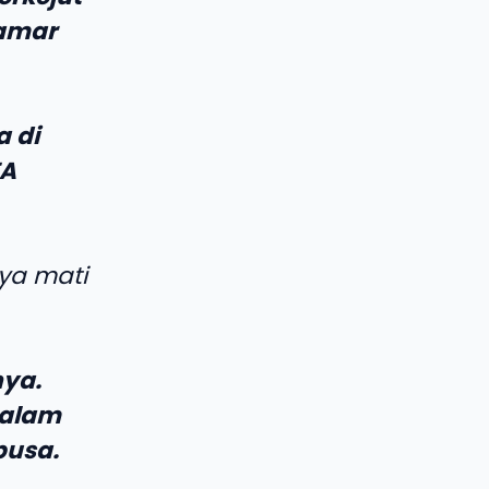
kamar
a di
TA
nya mati
ya.
dalam
busa.