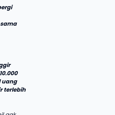
ergi
a sama
ggir
10.000
l uang
r terlebih
il gak