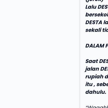
Lalu DE
berseko
DESTA l
sekali t
DALAM 
Saat DES
jalan D
rupiah d
itu , se
dahulu.
“
Waaahh 