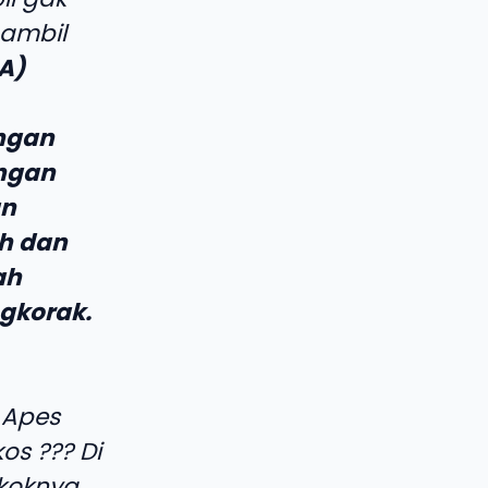
 ambil
A)
ngan
ngan
an
ah dan
ah
gkorak.
 Apes
s ??? Di
okoknya