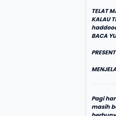
TELAT M
KALAU T
haddoooh
BACA YU
PRESENT
MENJELA
Pagi har
masih b
berbuny