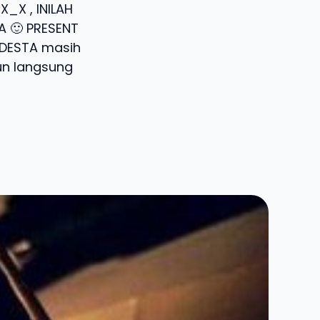
_X , INILAH
A 🙂 PRESENT
u DESTA masih
un langsung