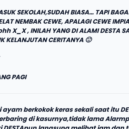
ASUK SEKOLAH,SUDAH BIASA… TAPI BAG
ELAT NEMBAK CEWE, APALAGI CEWE IMPI
h X_X , INILAH YANG DI ALAMI DESTA SA
K KELANJUTAN CERITANYA 🙂
NG PAGI
i ayam berkokok keras sekali saat itu D
erbaring di kasurnya,tidak lama Alarm
i DESTApun langsung melihat jam dan t