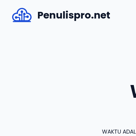
Skip
Penulispro.net
to
content
WAKTU ADALA