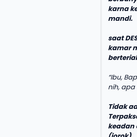
karna k
mandi.
saat DES
kamar m
berteria
“Ibu, Bap
nih, apa
Tidak a
Terpaks
keadan 
(jorok)