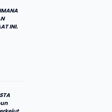
AIMANA
AN
AT INI.
ESTA
pun
erkejut