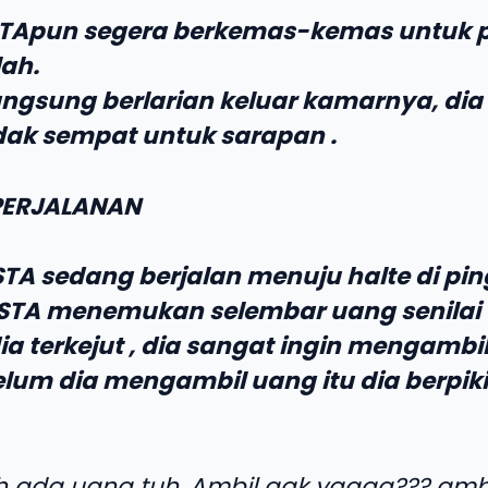
STApun segera berkemas-kemas untuk p
lah.
angsung berlarian keluar kamarnya, di
idak sempat untuk sarapan .
PERJALANAN
TA sedang berjalan menuju halte di pin
ESTA menemukan selembar uang senilai 
ia terkejut , dia sangat ingin mengambi
belum dia mengambil uang itu dia berpiki
ada uang tuh, Ambil gak yaaaa??? amb