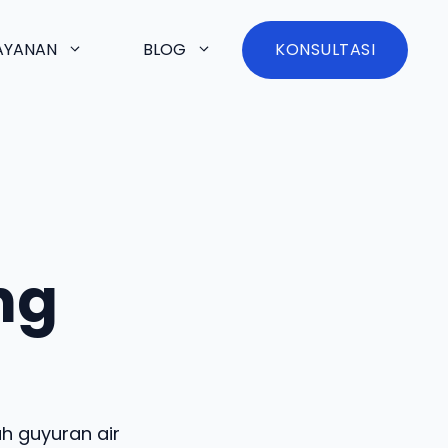
AYANAN
BLOG
KONSULTASI
ng
h guyuran air