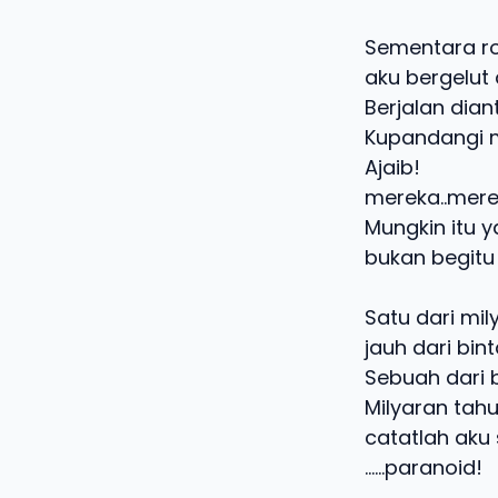
Sementara ro
aku bergelut
Berjalan dia
Kupandangi m
Ajaib!
mereka..mere
Mungkin itu y
bukan begitu
Satu dari mily
jauh dari bin
Sebuah dari 
Milyaran tah
catatlah aku
……paranoid!