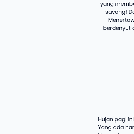
yang membas
sayang! Da
Menertaw
berdenyut d
Hujan pagi i
Yang ada han