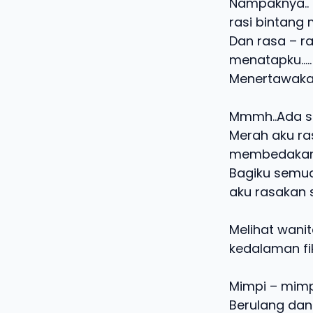
Nampaknya..
rasi bintang
Dan rasa – ra
menatapku…..
Menertawaka
Mmmh..Ada se
Merah aku ras
membedakan 
Bagiku semua
aku rasakan s
Melihat wanit
kedalaman fik
Mimpi – mim
Berulang dan