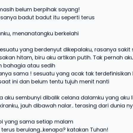
 masih belum berpihak sayang!
sanya badut badut itu seperti terus
nku, menanatangku berkelahi
suatu yang berdenyut dikepalaku, rasanya sakit s
akan hitam, biru aku artikan putih. Tak pernah ak
bahagia atau sedih
nya sama ! sesuatu yang acak tak terdefinisikan
aat ini dan belum tentu tujuh menit nanti
a aku sembunyi dibalik celana dalamku yang aku li
iranku, jauh dibawah nalar.. terasing dari dunia n
pi yang sama setiap malam
 terus berulang…kenapa? katakan Tuhan!