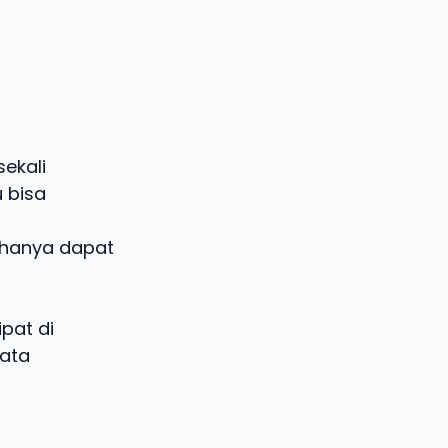
ekali
u bisa
 hanya dapat
pat di
yata