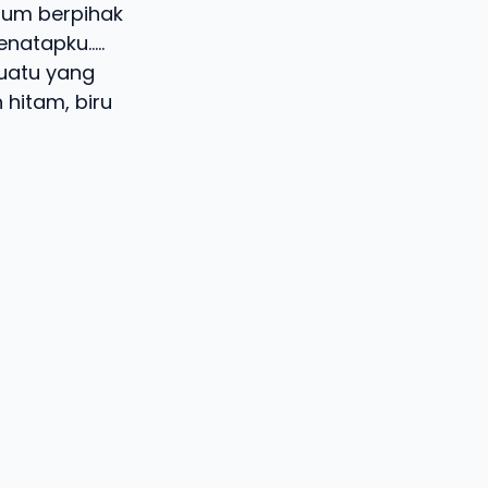
lum berpihak
enatapku…..
uatu yang
 hitam, biru