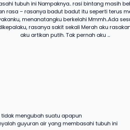
ahi tubuh ini Nampaknya.. rasi bintang masih be
n rasa – rasanya badut badut itu seperti terus m
akanku, menanatangku berkelahi Mmmh..Ada ses
ikepalaku, rasanya sakit sekali Merah aku rasakan
aku artikan putih. Tak pernah aku ...
ni tidak mengubah suatu apapun
yalah guyuran air yang membasahi tubuh ini